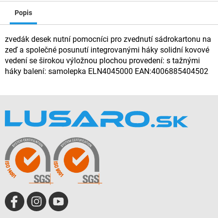
Popis
zvedák desek nutní pomocníci pro zvednutí sádrokartonu na
zeď a společné posunutí integrovanými háky solidní kovové
vedení se širokou výložnou plochou provedení: s tažnými
háky balení: samolepka ELN4045000 EAN:4006885404502
Z
á
p
ä
t
i
e