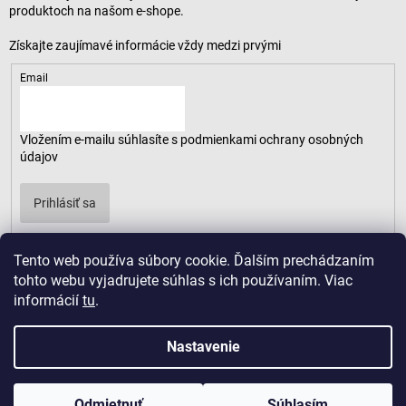
produktoch na našom e-shope.
Email
Vložením e-mailu súhlasíte s
podmienkami ochrany osobných
údajov
Prihlásiť sa
Tento web používa súbory cookie. Ďalším prechádzaním
tohto webu vyjadrujete súhlas s ich používaním. Viac
informácií
tu
.
Nastavenie
Odmietnuť
Súhlasím
Copyright 2026
LUSARO
. Všetky práva vyhradené.