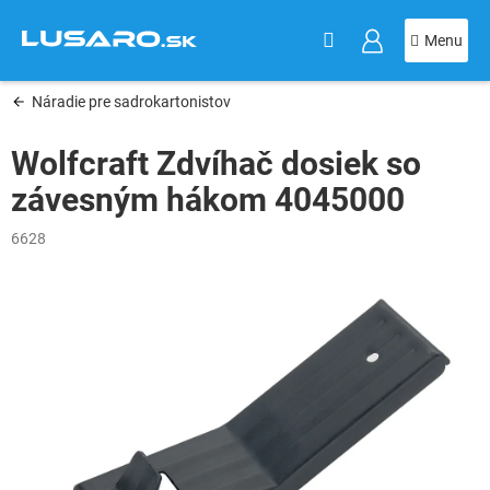
KOŠÍK
Prejsť
na
obsah
Náradie pre sadrokartonistov
Wolfcraft Zdvíhač dosiek so
závesným hákom 4045000
6628