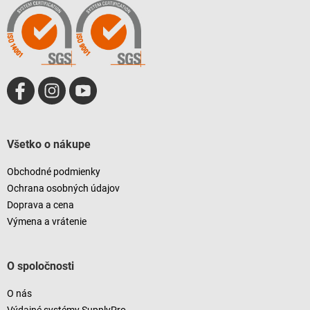
t
i
e
Všetko o nákupe
Obchodné podmienky
Ochrana osobných údajov
Doprava a cena
Výmena a vrátenie
O spoločnosti
O nás