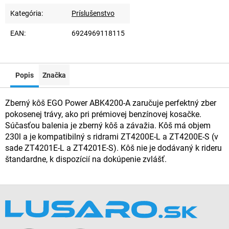
Kategória
:
Príslušenstvo
EAN
:
6924969118115
Popis
Značka
Zberný kôš EGO Power ABK4200-A zaručuje perfektný zber
pokosenej trávy, ako pri prémiovej benzínovej kosačke.
Súčasťou balenia je zberný kôš a závažia. Kôš má objem
230l a je kompatibilný s ridrami ZT4200E-L a ZT4200E-S (v
sade ZT4201E-L a ZT4201E-S). Kôš nie je dodávaný k rideru
štandardne, k dispozícií na dokúpenie zvlášť.
Z
á
p
ä