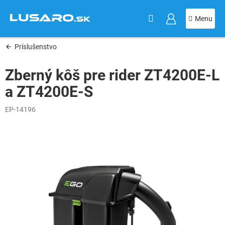
KOŠÍK
Prejsť
na
obsah
Príslušenstvo
Zberný kôš pre rider ZT4200E-L
a ZT4200E-S
EP-14196