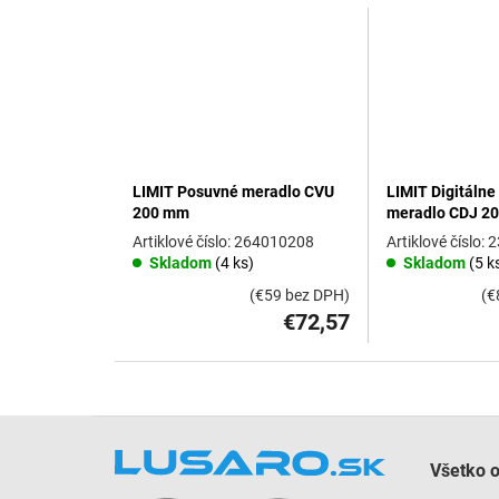
V
ý
p
i
s
p
r
o
LIMIT Posuvné meradlo CVU
LIMIT Digitálne
d
200 mm
meradlo CDJ 2
u
k
264010208
2
Skladom
(4 ks)
Skladom
(5 k
t
o
(€59 bez DPH)
(€
v
€72,57
Z
á
Všetko 
p