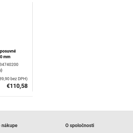
 posuvné
00 mm
34740200
s)
89,90 bez DPH)
€110,58
O
v
l
á
o nákupe
O spoločnosti
d
a