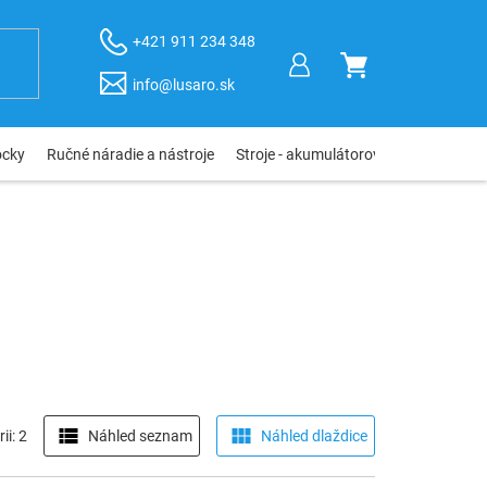
+421 911 234 348
NÁKUPNÝ
info@lusaro.sk
KOŠÍK
ôcky
Ručné náradie a nástroje
Stroje - akumulátorové, elektro, pneu
ii: 2
Náhled seznam
Náhled dlaždice