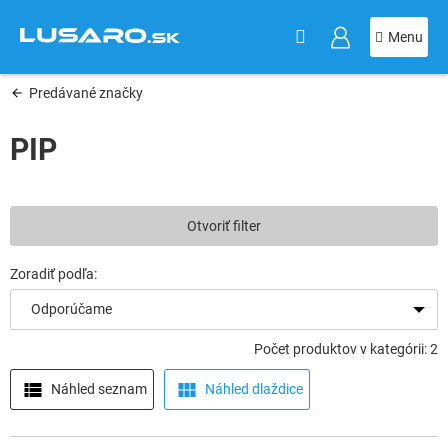
KOŠÍK
Prejsť
na
obsah
Predávané značky
PIP
Otvoriť filter
Odporúčame
Počet produktov v kategórii: 2
Náhled seznam
Náhled dlaždice
V