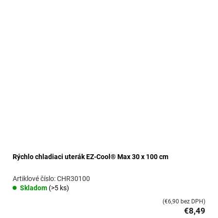
ý
p
i
s
p
r
o
d
u
k
t
o
v
Rýchlo chladiaci uterák EZ-Cool® Max 30 x 100 cm
CHR30100
Skladom
(>5 ks)
(€6,90 bez DPH)
€8,49