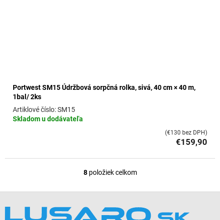
Portwest SM15 Údržbová sorpčná rolka, sivá, 40 cm × 40 m,
1bal/ 2ks
SM15
Skladom u dodávateľa
(€130 bez DPH)
€159,90
8
položiek celkom
O
v
l
Z
á
á
d
p