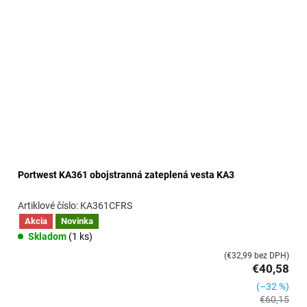
Portwest KA361 obojstranná zateplená vesta KA3
KA361CFRS
Akcia
Novinka
Skladom
(1 ks)
(€32,99 bez DPH)
€40,58
(–32 %)
€60,15