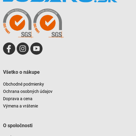
a
ä
c
t
i
i
e
e
p
r
v
k
y
v
ý
p
i
Všetko o nákupe
s
u
Obchodné podmienky
Ochrana osobných údajov
Doprava a cena
Výmena a vrátenie
O spoločnosti