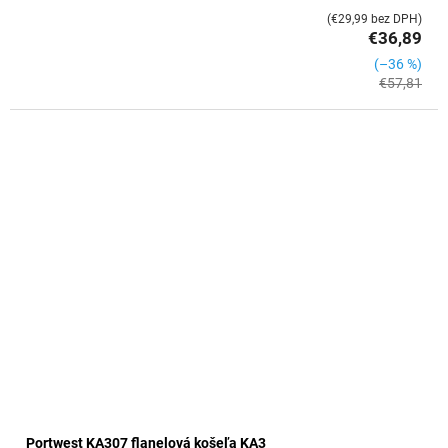
(€29,99 bez DPH)
€36,89
(–36 %)
€57,81
Portwest KA307 flanelová košeľa KA3