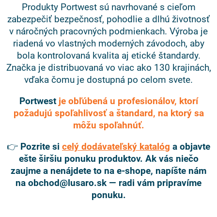
Produkty Portwest sú navrhované s cieľom
zabezpečiť bezpečnosť, pohodlie a dlhú životnosť
v náročných pracovných podmienkach. Výroba je
riadená vo vlastných moderných závodoch, aby
bola kontrolovaná kvalita aj etické štandardy.
Značka je distribuovaná vo viac ako 130 krajinách,
vďaka čomu je dostupná po celom svete.
Portwest
je obľúbená u profesionálov, ktorí
požadujú spoľahlivosť a štandard, na ktorý sa
môžu spoľahnúť.
👉
Pozrite si
celý dodávateľský kataló
g
a objavte
ešte širšiu ponuku produktov. Ak vás niečo
zaujme a nenájdete to na e-shope, napíšte nám
na obchod@lusaro.sk — radi vám pripravíme
ponuku.