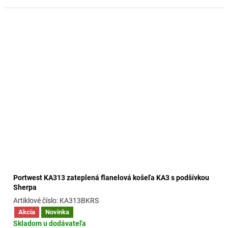
Portwest KA313 zateplená flanelová košeľa KA3 s podšívkou
Sherpa
KA313BKRS
Akcia
Novinka
Skladom u dodávateľa