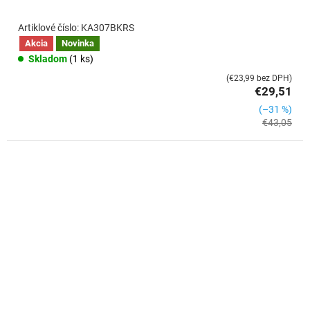
KA307BKRS
Akcia
Novinka
Skladom
(1 ks)
(€23,99 bez DPH)
€29,51
(–31 %)
€43,05