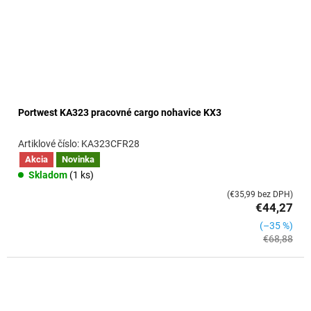
d
u
k
t
o
v
Portwest KA323 pracovné cargo nohavice KX3
KA323CFR28
Akcia
Novinka
Skladom
(1 ks)
(€35,99 bez DPH)
€44,27
(–35 %)
€68,88