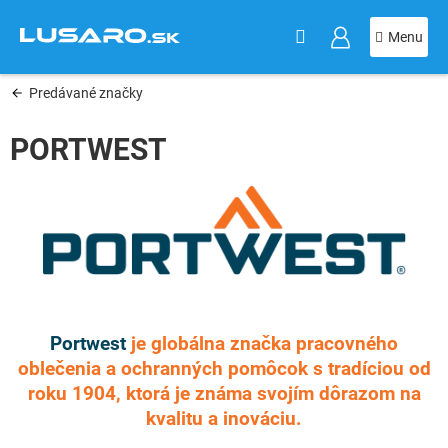
KOŠÍK
Prejsť
na
obsah
Predávané značky
PORTWEST
Portwest
je globálna značka pracovného
oblečenia a ochranných pomôcok s tradíciou od
roku 1904, ktorá je známa svojím dôrazom na
kvalitu a inováciu.