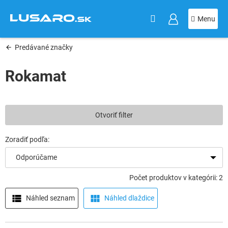
KOŠÍK
Prejsť
na
obsah
Predávané značky
Rokamat
Otvoriť filter
Odporúčame
Počet produktov v kategórii: 2
Náhled seznam
Náhled dlaždice
V