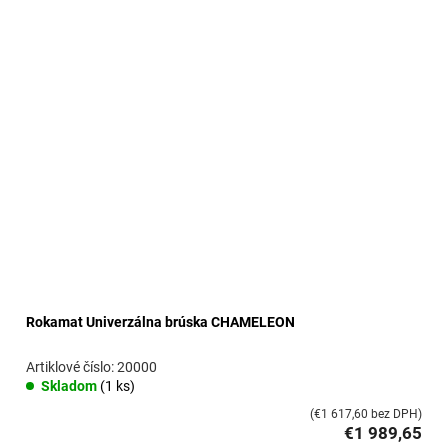
ý
p
i
s
p
r
o
d
u
k
t
o
v
Rokamat Univerzálna brúska CHAMELEON
20000
Skladom
(1 ks)
(€1 617,60 bez DPH)
€1 989,65