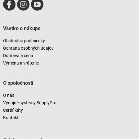
y
v
ý
p
i
Všetko o nákupe
s
u
Obchodné podmienky
Ochrana osobných údajov
Doprava a cena
Výmena a vrátenie
O spoločnosti
O nás
Výdajné systémy SupplyPro
Certifikáty
Kontakt