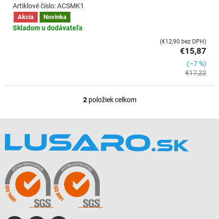
ACSMK1
Akcia
Novinka
Skladom u dodávateľa
(€12,90 bez DPH)
€15,87
(–7 %)
€17,22
2
položiek celkom
O
v
l
Z
á
á
d
p
a
ä
c
t
i
i
e
e
p
r
v
k