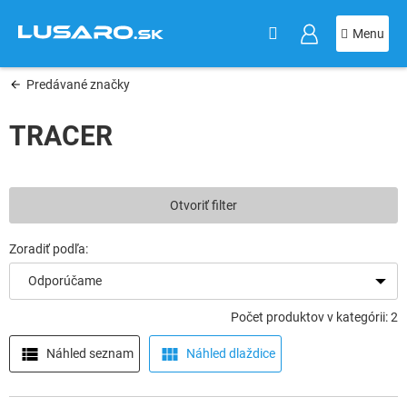
KOŠÍK
Prejsť
na
obsah
Predávané značky
TRACER
Otvoriť filter
Odporúčame
Počet produktov v kategórii: 2
Náhled seznam
Náhled dlaždice
V