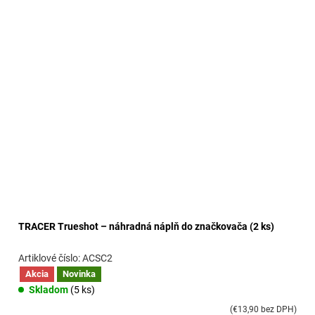
ý
p
i
s
p
r
o
d
u
k
t
o
v
TRACER Trueshot – náhradná náplň do značkovača (2 ks)
ACSC2
Akcia
Novinka
Skladom
(5 ks)
(€13,90 bez DPH)