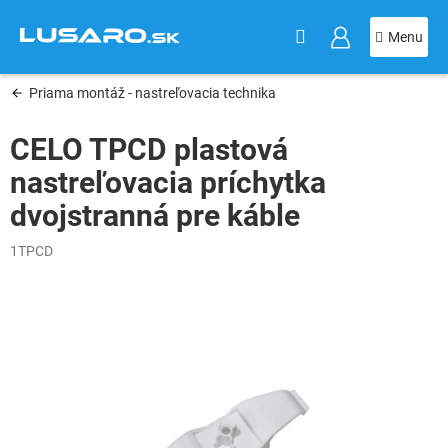
KOŠÍK
Prejsť
na
obsah
Priama montáž - nastreľovacia technika
CELO TPCD plastová
nastreľovacia príchytka
dvojstranná pre káble
1TPCD