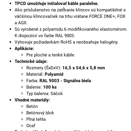
TPCD umožňuje inštalovať káble paralelne.
Ako príslušenstvo na zatĺkanie klincov sú kompatibilné s
väčšinou klincovačiek na trhu vrátane FORCE ONE+, FOX
a AGII.
Sú vyrobené z polyamidu 6 modifikovaného elastomérom.
K dispozícii vo farbe RAL 9003.
Vyhovuje požiadavkám RoHS a neobsahuje halogény.
Aplikácie:
Pre ploché a tenké káble
Technické údaje:
Rozmery (ŠxDxV):
16,5 x 54,6 x 5,8 mm
Materiál:
Polyamid
Farba:
RAL 9003 - Signálna biela
Balenie:
100 ks
Typ balenia: Sáčok
Vhodné materiály:
Betón
Betónový blok
Plná tehla
Oceľ