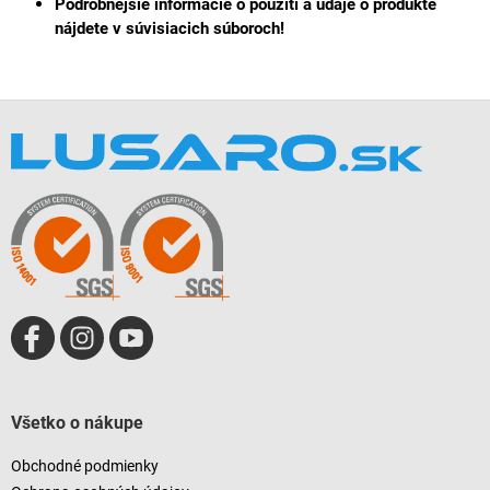
Podrobnejšie informácie o použití a údaje o produkte
nájdete v súvisiacich súboroch!
Z
á
p
ä
t
i
e
Všetko o nákupe
Obchodné podmienky