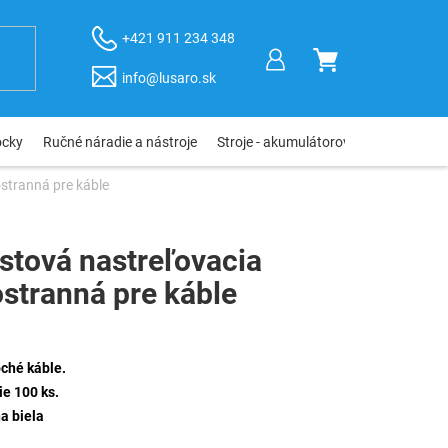
+421 911 234 348
NÁKUPNÝ
info@lusaro.sk
KOŠÍK
ôcky
Ručné náradie a nástroje
Stroje - akumulátorové, elektro, pneu
stranná pre káble
tová nastreľovacia
ostranná pre káble
oché káble.
e 100 ks.
a biela