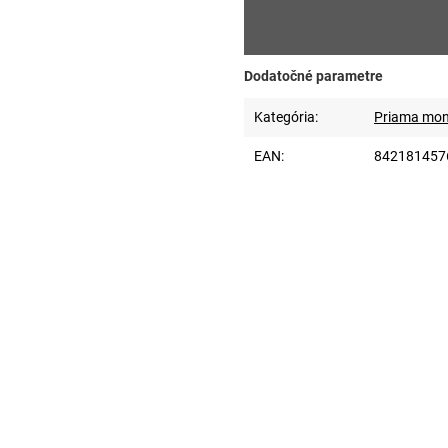
Dodatočné parametre
Kategória
:
Priama mont
EAN
:
842181457