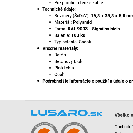
Pre
ploché a tenké káble
Technické údaje:
Rozmery (ŠxDxV):
16,3 x 35,3 x 5,8 m
Materiál:
Polyamid
Farba:
RAL 9003 - Signálna biela
Balenie:
100 ks
Typ balenia: Sáčok
Vhodné materiály:
Betón
Betónový blok
Plná tehla
Oceľ
Podrobnejšie informácie o použití a údaje o p
Z
á
Všetko 
p
ä
Obchodné
t