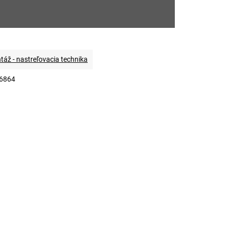
áž - nastreľovacia technika
6864