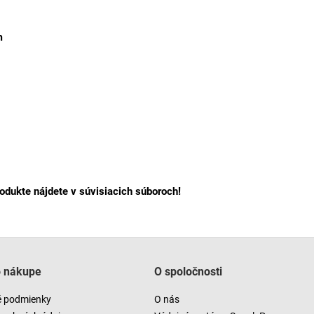
m
rodukte nájdete v súvisiacich súboroch!
o nákupe
O spoločnosti
 podmienky
O nás