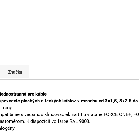
Značka
jednostranná pre káble
upevnenie plochých a tenkých káblov v rozsahu od 3x1,5, 3x2,5 do 
strany.
mpatibilné s väčšinou klincovačiek na trhu vrátane FORCE ONE+, FO
elastomérom.
K dispozícii vo farbe RAL 9003.
logény.