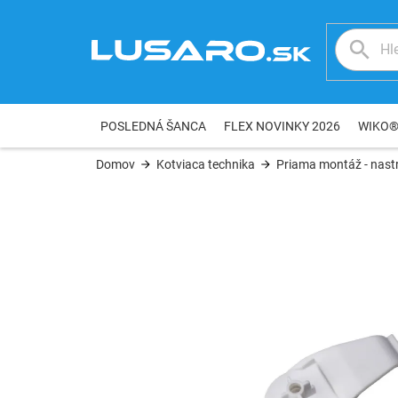
Prejsť
na
obsah
POSLEDNÁ ŠANCA
FLEX NOVINKY 2026
WIKO
Domov
Kotviaca technika
Priama montáž - nastr