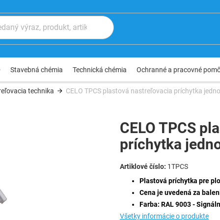
®
Stavebná chémia
Technická chémia
Ochranné a pracovné pom
eľovacia technika
CELO TPCS plastová nastreľovacia príchytka jedno
CELO TPCS plas
príchytka jedn
1TPCS
Plastová príchytka pre pl
Cena je uvedená za baleni
Farba: RAL 9003 - Signáln
Všetky informácie o produkte