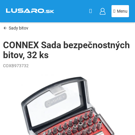
KOŠÍK
Prejsť
na
obsah
Sady bitov
CONNEX Sada bezpečnostných
bitov, 32 ks
COXB973732