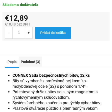
Skladom u dodávateľa
€12,89
€10,48 bez DPH
Jednotková
Pridať do košíka
cena:
Popis
Podobné (3)
CONNEX Sada bezpečnostných bitov, 32 ks
Bity sú vyrobené z profesionálnej kremíko-
molybdénovej ocele (S2) s pohonom 1/4".
Patentovaný držiak bitov so silným magnetom a
rýchlovýmenným skľučovadlom.
S
ystém farebného značenia pre rýchly výber bitov.
P
lastové otváracie púzdro s priehľadným vekom.