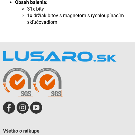
Obsah balenia:
31x bity
1x držiak bitov s magnetom s rýchloupínacím
skľučovadlom
Z
á
p
ä
t
i
e
Všetko o nákupe