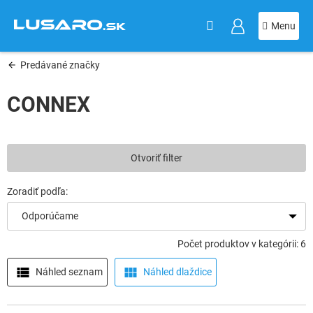
KOŠÍK
Prejsť
na
obsah
Predávané značky
CONNEX
Otvoriť filter
Odporúčame
Počet produktov v kategórii: 6
Náhled seznam
Náhled dlaždice
V