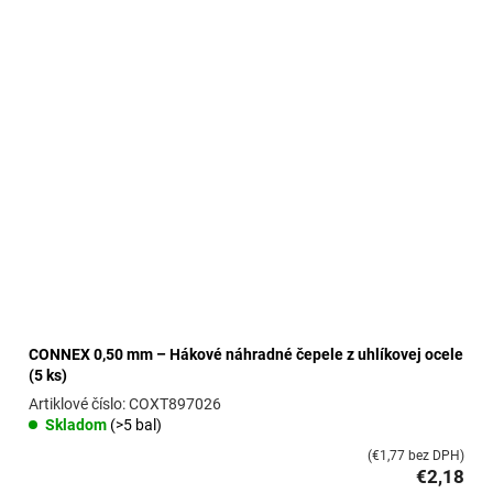
ý
p
i
s
p
r
o
d
u
k
t
o
v
CONNEX 0,50 mm – Hákové náhradné čepele z uhlíkovej ocele
(5 ks)
COXT897026
Skladom
(>5 bal)
(€1,77 bez DPH)
€2,18