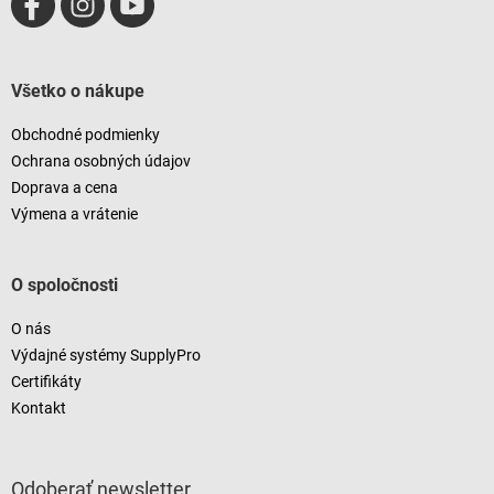
y
v
ý
p
i
Všetko o nákupe
s
u
Obchodné podmienky
Ochrana osobných údajov
Doprava a cena
Výmena a vrátenie
O spoločnosti
O nás
Výdajné systémy SupplyPro
Certifikáty
Kontakt
Odoberať newsletter