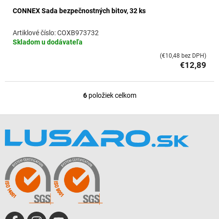
CONNEX Sada bezpečnostných bitov, 32 ks
COXB973732
Skladom u dodávateľa
(€10,48 bez DPH)
€12,89
6
položiek celkom
O
v
l
Z
á
á
d
p
a
ä
c
t
i
i
e
e
p
r
v
k