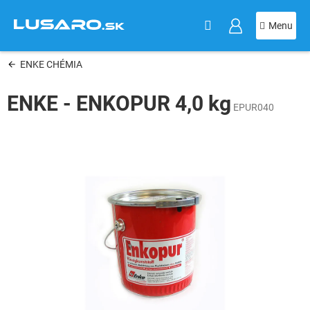
KOŠÍK
Prejsť
na
obsah
ENKE CHÉMIA
ENKE - ENKOPUR 4,0 kg
EPUR040