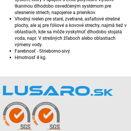
tkaninou dlhodobo osvedčeným systémom pre
utesnenie striech, napojenie a prienikov.
Vhodný nielen pre staré, zvetrané, asfaltové strešné
plochy, ale aj pre fóliové a kovové strechy, najmä tiež v
oblastiach, kde sa môže vyskytnúť dlhodobo stojatá
voda, napr. V strešných žľaboch alebo oblastiach
výmeny vody.
Farebnosť - Strieborno-sivý.
Hmotnosť 4 kg.
Z
á
p
ä
t
i
e