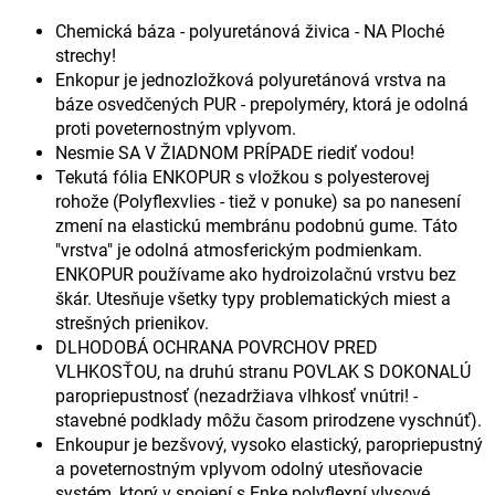
Chemická báza - polyuretánová živica - NA Ploché
strechy!
Enkopur je jednozložková polyuretánová vrstva na
báze osvedčených PUR - prepolyméry, ktorá je odolná
proti poveternostným vplyvom.
Nesmie SA V ŽIADNOM PRÍPADE riediť vodou!
Tekutá fólia ENKOPUR s vložkou s polyesterovej
rohože (Polyflexvlies - tiež v ponuke) sa po nanesení
zmení na elastickú membránu podobnú gume. Táto
"vrstva" je odolná atmosferickým podmienkam.
ENKOPUR používame ako hydroizolačnú vrstvu bez
škár. Utesňuje všetky typy problematických miest a
strešných prienikov.
DLHODOBÁ OCHRANA POVRCHOV PRED
VLHKOSŤOU, na druhú stranu POVLAK S DOKONALÚ
paropriepustnosť (nezadržiava vlhkosť vnútri! -
stavebné podklady môžu časom prirodzene vyschnúť).
Enkoupur je bezšvový, vysoko elastický, paropriepustný
a poveternostným vplyvom odolný utesňovacie
systém, ktorý v spojení s Enke polyflexní vlysové