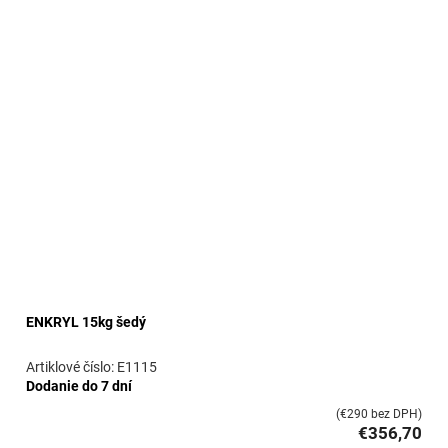
ý
p
i
s
p
r
o
d
u
k
t
o
v
ENKRYL 15kg šedý
E1115
Dodanie do 7 dní
(€290 bez DPH)
€356,70