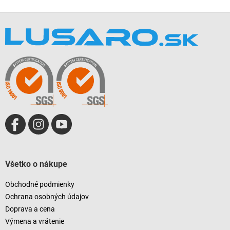
v
l
Z
á
á
d
p
a
ä
c
t
i
i
e
e
p
r
v
k
y
v
ý
p
i
Všetko o nákupe
s
u
Obchodné podmienky
Ochrana osobných údajov
Doprava a cena
Výmena a vrátenie