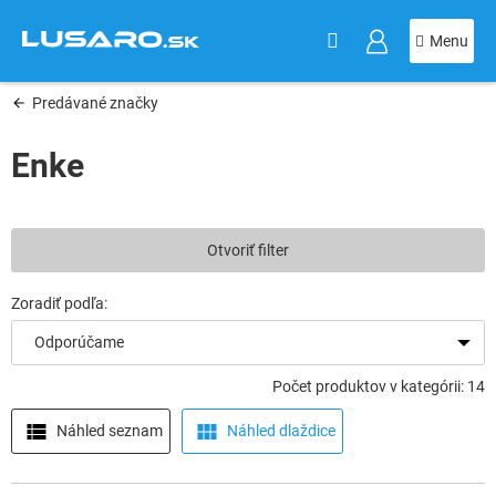
KOŠÍK
Prejsť
na
obsah
Predávané značky
Enke
Otvoriť filter
Odporúčame
Počet produktov v kategórii: 14
Náhled seznam
Náhled dlaždice
V