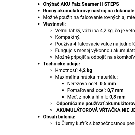
Ohýbač AKU Falz Seamer II STEPS
Ručný akumulátorový nástroj na dokonalé 
Možné použiť na falcovanie rovných aj mi
Vlastnosti:
Veľmi ľahký, váži iba 4,2 kg, čo je veľ
Kompaktný.
Používa 4 falcovacie valce na jednof
Funguje s menej výkonnou akumuláto
Možné pripojiť a odpojiť na akomkoľv
Technické údaje:
Hmotnosť:
4,2 kg
Maximálna hrúbka materiálu:
Nerezová oceľ:
0,5 mm
Pomaľovaná oceľ:
0,7 mm
Meď, zinok a hliník:
0,8 mm
Odporúčame používať akumulátorovú
AKUMULÁTOROVÁ VŔTAČKA NIE JE
Obsah balenia:
1x Čierny kufrík s bezpečnostnou pen