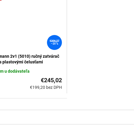
€306,27
–20 %
ann 2v1 (5010) ručný zatvárač
 s plastovými čelusťami
m u dodávateľa
€245,02
€199,20 bez DPH