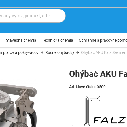
®
Stavebná chémia
Technická chémia
Ochranné a pracovné pom
ampiarov a pokrývačov
Ručné ohýbačky
Ohýbač AKU Falz Seamer 
Ohýbač AKU Fa
0500