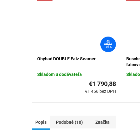
€2
238,60
–20 %
Ohýbač DOUBLE Falz Seamer
Buschm
falcov
Skladom u dodávateľa
Sklado
€1 790,88
€1 456 bez DPH
Popis
Podobné (10)
Značka