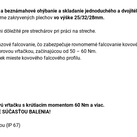
a beznámahové ohýbanie a skladanie jednoduchého a dvojitéh
erne zakryvených plechov
vo výške 25/32/28mm.
mi dôležité pre strechárov pri práci na streche.
ázové falcovanie, čo zabezpečuje rovnomerné falcovanie kovové
rovou vŕtačkou, začínajúcou od 50 – 60 Nm.
ek mieste kovového falcového profilu.
 vŕtačku s krútiacim momentom 60 Nm a viac.
 SÚČASŤOU BALENIA!
ou (IP 67)