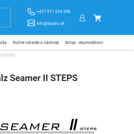
+421 911 234 348
NÁKUPNÝ
info@lusaro.sk
KOŠÍK
ôcky
Ručné náradie a nástroje
Stroje - akumulátorové, elektro, pneu
II STEPS
lz Seamer II STEPS