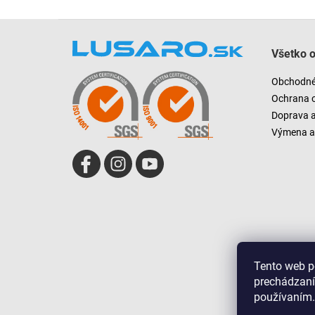
Z
á
Všetko 
p
ä
Obchodné
t
Ochrana 
i
Doprava 
e
Výmena a 
Tento web p
prechádzaní
používaním.