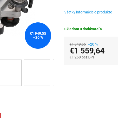
Všetky informácie o produkte
Skladom u dodávateľa
€1 949,55
–20 %
€1 949,55
–20 %
€1 559,64
€1 268 bez DPH
Jednotková
cena: