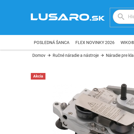
Prejsť
na
obsah
POSLEDNÁ ŠANCA
FLEX NOVINKY 2026
WIKO
Domov
Ručné náradie a nástroje
Náradie pre kl
Akcia