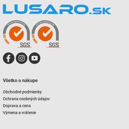
á
p
ä
t
i
e
Všetko o nákupe
Obchodné podmienky
Ochrana osobných údajov
Doprava a cena
Výmena a vrátenie