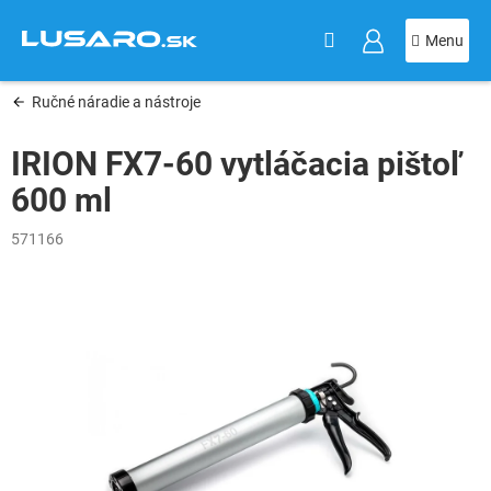
KOŠÍK
Prejsť
na
obsah
Ručné náradie a nástroje
IRION FX7-60 vytláčacia pištoľ
600 ml
571166