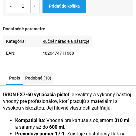
Jednotková
Pridať do košíka
cena:
Dodatočné parametre
Kategória
:
Ručné náradie a nástroje
EAN
:
4026474711668
Popis
Podobné (10)
IRION FX7-60 vytláčacia pištoľ
je kvalitný a výkonný nástroj
vhodný pre profesionálov, ktorí pracujú s materiálmi s
vysokou viskozitou. Jej hlavné vlastnosti zahŕňajú:
Kompatibilita
: Vhodná pre kartuše s objemom
310 ml
a salámy až do
600 ml
.
Prevodový pomer 17:1
: Zaisťuje dostatočný tlak na