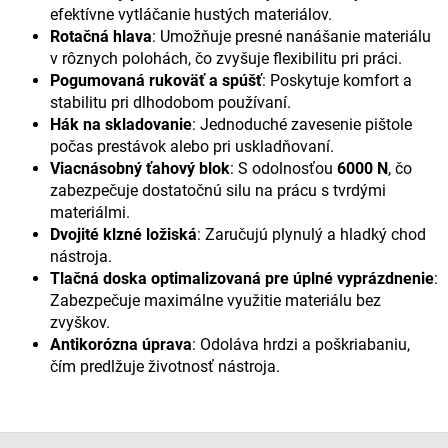
efektívne vytláčanie hustých materiálov.
Rotačná hlava
: Umožňuje presné nanášanie materiálu
v rôznych polohách, čo zvyšuje flexibilitu pri práci.
Pogumovaná rukoväť a spúšť
: Poskytuje komfort a
stabilitu pri dlhodobom používaní.
Hák na skladovanie
: Jednoduché zavesenie pištole
počas prestávok alebo pri uskladňovaní.
Viacnásobný ťahový blok
: S odolnosťou
6000 N
, čo
zabezpečuje dostatočnú silu na prácu s tvrdými
materiálmi.
Dvojité klzné ložiská
: Zaručujú plynulý a hladký chod
nástroja.
Tlačná doska optimalizovaná pre úplné vyprázdnenie
:
Zabezpečuje maximálne využitie materiálu bez
zvyškov.
Antikorózna úprava
: Odoláva hrdzi a poškriabaniu,
čím predlžuje životnosť nástroja.
Z