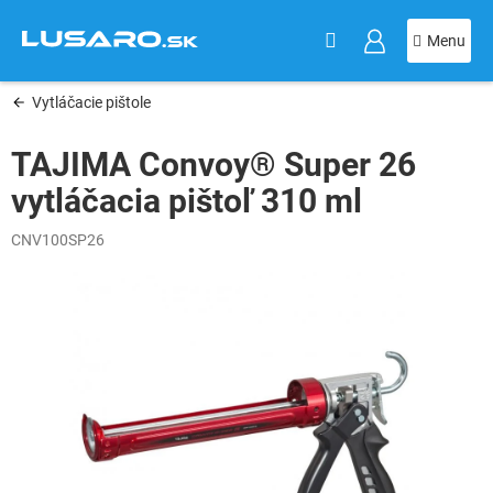
KOŠÍK
Prejsť
na
obsah
Vytláčacie pištole
TAJIMA Convoy® Super 26
vytláčacia pištoľ 310 ml
CNV100SP26