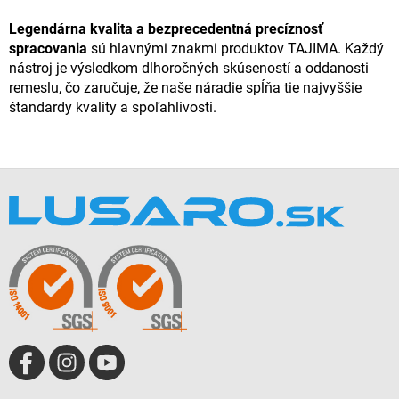
Legendárna kvalita a bezprecedentná precíznosť
spracovania
sú hlavnými znakmi produktov TAJIMA. Každý
nástroj je výsledkom dlhoročných skúseností a oddanosti
remeslu, čo zaručuje, že naše náradie spĺňa tie najvyššie
štandardy kvality a spoľahlivosti.
Z
á
p
ä
t
i
e