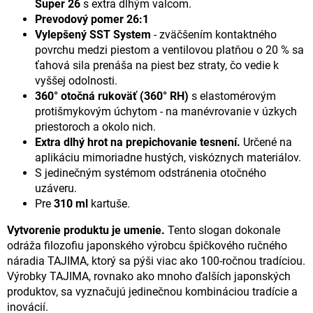
Super 26
s extra dlhým valcom.
Prevodový pomer 26:1
Vylepšený SST System
- zväčšením kontaktného
povrchu medzi piestom a ventilovou platňou o 20 % sa
ťahová sila prenáša na piest bez straty, čo vedie k
vyššej odolnosti.
360° otočná rukoväť (360° RH)
s elastomérovým
protišmykovým úchytom
- na manévrovanie v úzkych
priestoroch a okolo nich.
Extra dlhý hrot na prepichovanie tesnení.
Určené na
aplikáciu mimoriadne hustých, viskóznych materiálov.
S jedinečným systémom odstránenia otočného
uzáveru.
Pre
310 ml
kartuše.
Vytvorenie produktu je umenie.
Tento slogan dokonale
odráža filozofiu japonského výrobcu špičkového ručného
náradia TAJIMA, ktorý sa pýši viac ako 100-ročnou tradíciou.
Výrobky TAJIMA, rovnako ako mnoho ďalších japonských
produktov, sa vyznačujú jedinečnou kombináciou tradície a
inovácií.