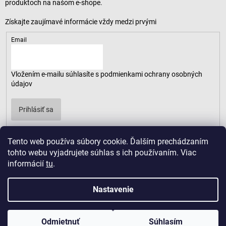
produktoch na našom e-shope.
Email
Vložením e-mailu súhlasíte s
podmienkami ochrany osobných
údajov
Prihlásiť sa
Tento web používa súbory cookie. Ďalším prechádzaním
tohto webu vyjadrujete súhlas s ich používaním. Viac
informácií
tu
.
Nastavenie
Odmietnuť
Súhlasím
Copyright 2026
LUSARO
. Všetky práva vyhradené.