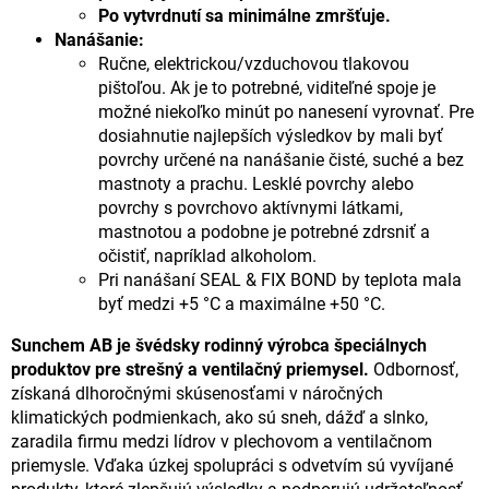
Po vytvrdnutí sa minimálne zmršťuje.
Nanášanie:
Ručne, elektrickou/vzduchovou tlakovou
pištoľou. Ak je to potrebné, viditeľné spoje je
možné niekoľko minút po nanesení vyrovnať. Pre
dosiahnutie najlepších výsledkov by mali byť
povrchy určené na nanášanie čisté, suché a bez
mastnoty a prachu. Lesklé povrchy alebo
povrchy s povrchovo aktívnymi látkami,
mastnotou a podobne je potrebné zdrsniť a
očistiť, napríklad alkoholom.
Pri nanášaní SEAL & FIX BOND by teplota mala
byť medzi +5 °C a maximálne +50 °C.
Sunchem AB je švédsky rodinný výrobca špeciálnych
produktov pre strešný a ventilačný priemysel.
Odbornosť,
získaná dlhoročnými skúsenosťami v náročných
klimatických podmienkach, ako sú sneh, dážď a slnko,
zaradila firmu medzi lídrov v plechovom a ventilačnom
priemysle. Vďaka úzkej spolupráci s odvetvím sú vyvíjané