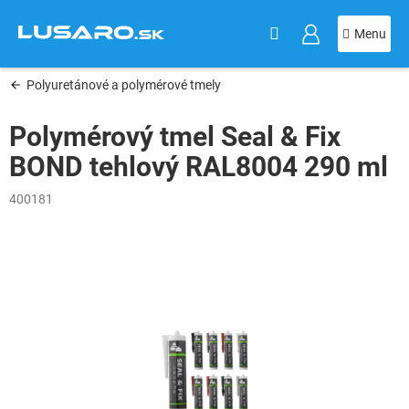
KOŠÍK
Prejsť
na
obsah
Polyuretánové a polymérové tmely
Polymérový tmel Seal & Fix
BOND tehlový RAL8004 290 ml
400181