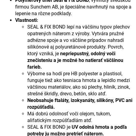
Polymérový tmel Seal & Fix BOND
, vyvinutý švédskou
firmou Sunchem AB, je špeciálne navrhnutý na spoje a
lepenie na rôzne podklady.
Vlastnosti:
SEAL & FIX BOND lepí na väčšinu typov plechov
opatrených náterom z výroby. Vytvára pružné
adhézne spoje a vo väčšine prípadov nahradí
silikónové aj polyuretánové produkty. Povrch,
ktorý vzniká, je
nepriepustný, odolný voči
znečisteniu a je možné ho natierať väčšinou
farieb.
Výborne sa hodí pre HB polyester a plastisol,
funguje tiež ako tesniaca hmota a lepidlo medzi
väčšinou materiálov, ako sú plechy, hliník, zinok,
strešné škridly, drevo, betón, sklo atď.
Neobsahuje
ftaláty, izokyanáty, silikóny, PVC ani
rozpúšťadlá.
Má dobrú odolnosť voči olejom, tukom,
alifatickým rozpúšťadlám atď.
SEAL & FIX BOND je
UV odolná hmota a podľa
potreby ju možno pretrieť náterom.