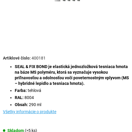
400181
SEAL & FIX BOND je elastická jednozložková tesniaca hmota
na báze MS polyméru, ktorá sa vyznačuje vysokou
priľnavosťou a odolnosťou voči poveternostným vplyvom (MS
– hybridné lepidlo a tesniaca hmota).
Farba:
tehlová
RAL:
8004
Obsah:
290 ml
Všetky informácie o produkte
Skladom
(>5 ks)