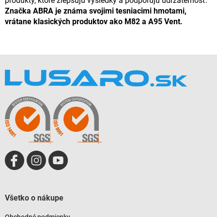
produkty, ktoré zlepšujú výsledky a podporujú udržateľnosť.
Značka ABRA je známa svojimi tesniacimi hmotami,
vrátane klasických produktov ako M82 a A95 Vent.
Z
á
p
ä
t
i
e
Všetko o nákupe