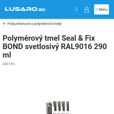
KOŠÍK
Prejsť
na
obsah
Polyuretánové a polymérové tmely
Polymérový tmel Seal & Fix
BOND svetlosivý RAL9016 290
ml
400183