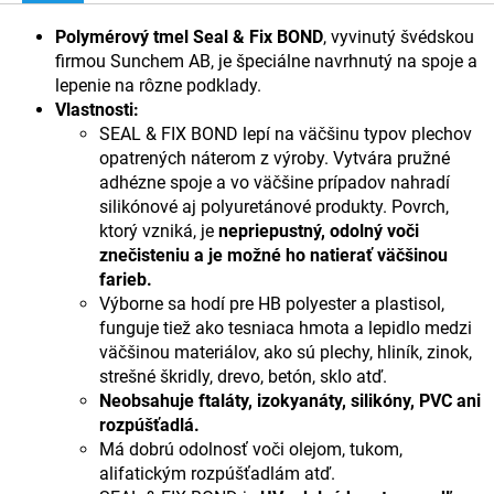
Polymérový tmel Seal & Fix BOND
, vyvinutý švédskou
firmou Sunchem AB, je špeciálne navrhnutý na spoje a
lepenie na rôzne podklady.
Vlastnosti:
SEAL & FIX BOND lepí na väčšinu typov plechov
opatrených náterom z výroby. Vytvára pružné
adhézne spoje a vo väčšine prípadov nahradí
silikónové aj polyuretánové produkty. Povrch,
ktorý vzniká, je
nepriepustný, odolný voči
znečisteniu a je možné ho natierať väčšinou
farieb.
Výborne sa hodí pre HB polyester a plastisol,
funguje tiež ako tesniaca hmota a lepidlo medzi
väčšinou materiálov, ako sú plechy, hliník, zinok,
strešné škridly, drevo, betón, sklo atď.
Neobsahuje
ftaláty, izokyanáty, silikóny, PVC ani
rozpúšťadlá.
Má dobrú odolnosť voči olejom, tukom,
alifatickým rozpúšťadlám atď.