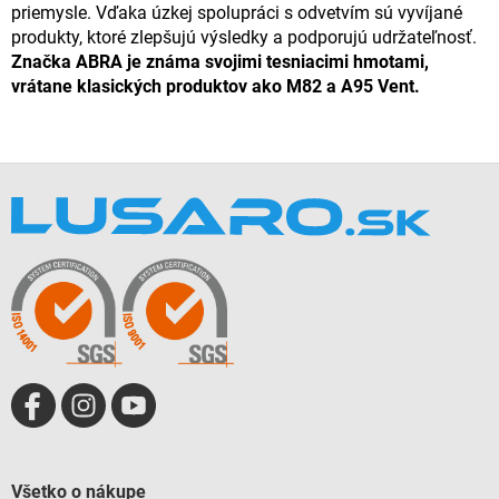
priemysle. Vďaka úzkej spolupráci s odvetvím sú vyvíjané
produkty, ktoré zlepšujú výsledky a podporujú udržateľnosť.
Značka ABRA je známa svojimi tesniacimi hmotami,
vrátane klasických produktov ako M82 a A95 Vent.
Z
á
p
ä
t
i
e
Všetko o nákupe