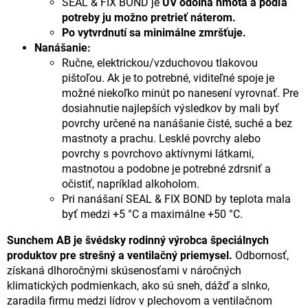
SEAL & FIX BOND je
UV odolná hmota a podľa
potreby ju možno pretrieť náterom.
Po vytvrdnutí sa minimálne zmršťuje.
Nanášanie:
Ručne, elektrickou/vzduchovou tlakovou
pištoľou. Ak je to potrebné, viditeľné spoje je
možné niekoľko minút po nanesení vyrovnať. Pre
dosiahnutie najlepších výsledkov by mali byť
povrchy určené na nanášanie čisté, suché a bez
mastnoty a prachu. Lesklé povrchy alebo
povrchy s povrchovo aktívnymi látkami,
mastnotou a podobne je potrebné zdrsniť a
očistiť, napríklad alkoholom.
Pri nanášaní SEAL & FIX BOND by teplota mala
byť medzi +5 °C a maximálne +50 °C.
Sunchem AB je švédsky rodinný výrobca špeciálnych
produktov pre strešný a ventilačný priemysel.
Odbornosť,
získaná dlhoročnými skúsenosťami v náročných
klimatických podmienkach, ako sú sneh, dážď a slnko,
zaradila firmu medzi lídrov v plechovom a ventilačnom