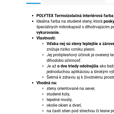
POLYTEX Termoizolačná interiérová far
Ideálna farba na studené steny, ktorá
posky
špeciálnych mikrokapsúl s dlhotrvajúcim 
vykurovanie.
Vlastnosti:
Vďaka nej sú steny teplejšie a zárov
znižuje riziko vzniku plesní.
Jej protiplesňový účinok je overený 
dlhodobú účinnosť.
Je až
o dve triedy odolnejšia
ako bežn
jednoduchou aplikáciou a širokým vý
Šetrná k zdraviu aj k životnému prostr
Vhodná na:
steny orientované na sever,
studené kúty,
tepelné mosty,
okolie okien a dverí,
na časti stien pod strechou či tesne p