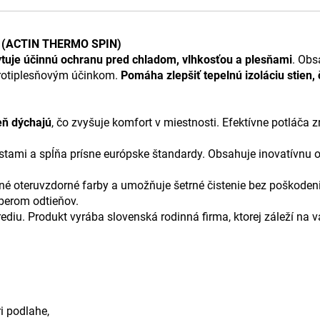
ba (ACTIN THERMO SPIN)
tuje účinnú ochranu pred chladom, vlhkosťou a plesňami
. Obs
protiplesňovým účinkom.
Pomáha zlepšiť tepelnú izoláciu stien,
eň dýchajú
, čo zvyšuje komfort v miestnosti. Efektívne potláča 
testami a spĺňa prísne európske štandardy. Obsahuje inovatívnu
é oteruvzdorné farby a umožňuje šetrné čistenie bez poškoden
berom odtieňov.
ediu. Produkt vyrába slovenská rodinná firma, ktorej záleží na v
ri podlahe,