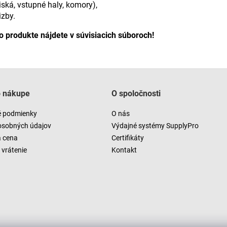
ská, vstupné haly, komory),
izby.
o produkte nájdete v súvisiacich súboroch!
o nákupe
O spoločnosti
 podmienky
O nás
osobných údajov
Výdajné systémy SupplyPro
a cena
Certifikáty
vrátenie
Kontakt