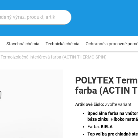
®
Stavebná chémia
Technická chémia
Ochranné a pracovné pom
Termoizolačná interiérová farba (ACTIN THERMO SPIN)
POLYTEX Termo
farba (ACTIN 
Zvoľte variant
Špeciálna farba
na vnútor
báze zinku. Hlboko matná
Farba:
BIELA
Top voľba pre chladné sten