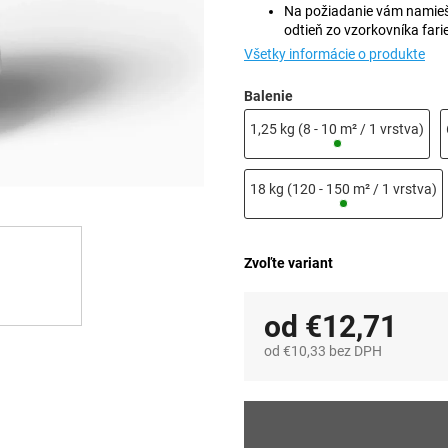
Na požiadanie vám namieša
odtieň zo vzorkovníka fari
Všetky informácie o produkte
Balenie
1,25 kg (8 - 10 m² / 1 vrstva)
18 kg (120 - 150 m² / 1 vrstva)
Zvoľte variant
od
€12,71
od
€10,33
bez DPH
Jednotková
cena: