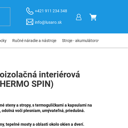
+421 911 234 348
NÁKUPNÝ
info@lusaro.sk
KOŠÍK
ôcky
Ručné náradie a nástroje
Stroje - akumulátorové, elektro, pneu
izolačná interiérová
THERMO SPIN)
né steny a stropy, s termoguličkami a kapsulami na
, odolná voči plesniam, umývateľná, priedušná.
y, tepelné mosty a oblasti okolo okien a dverí.