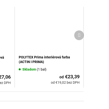
Ďalší
produkt
POLYTEX Prima interiérová farba
ová
(ACTIN I PRIMA)
Skladom
(1 bal)
€23,39
27,06
od
od €19,02 bez DPH
bez DPH