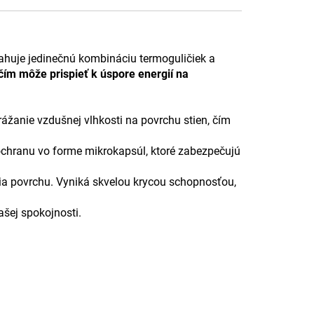
ahuje jedinečnú kombináciu termoguličiek a
 čím môže prispieť k úspore energií na
zrážanie vzdušnej vlhkosti na povrchu stien, čím
 ochranu vo forme mikrokapsúl, ktoré zabezpečujú
ia povrchu. Vyniká skvelou krycou schopnosťou,
ašej spokojnosti.