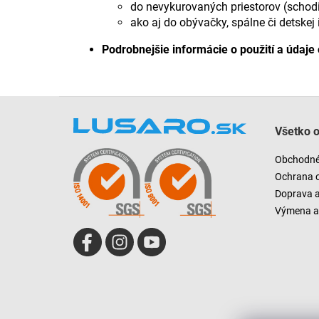
do nevykurovaných priestorov (schodi
ako aj do obývačky, spálne či detskej 
Podrobnejšie informácie o použití a údaje 
Z
á
Všetko 
p
ä
Obchodné
t
Ochrana 
i
Doprava 
e
Výmena a 