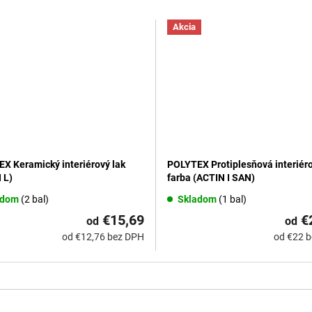
Akcia
X Keramický interiérový lak
POLYTEX Protiplesňová interiér
 L)
farba (ACTIN I SAN)
adom
(2 bal)
Skladom
(1 bal)
€15,69
€
od
od
od €12,76 bez DPH
od €22 