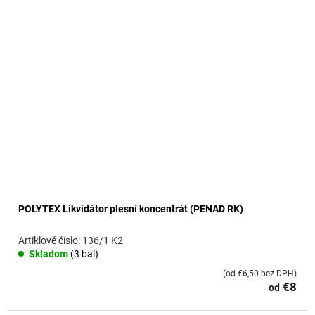
p
i
s
p
r
o
d
u
k
t
o
v
POLYTEX Likvidátor plesní koncentrát (PENAD RK)
136/1 K2
Skladom
(3 bal)
(od €6,50 bez DPH)
€8
od