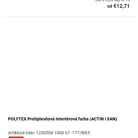
(od €10,33 bez DPH)
€12,71
od
POLYTEX Protiplesňová interiérová farba (ACTIN I SAN)
1230306 1000 07 -177/BIE5