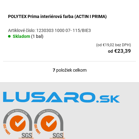
POLYTEX Prima interiérová farba (ACTIN I PRIMA)
1230303 1000 07- 115/BIE3
Skladom
(1 bal)
(od €19,02 bez DPH)
€23,39
od
7
položiek celkom
O
v
l
Z
á
á
d
p
a
ä
c
t
i
i
e
e
p
r
v