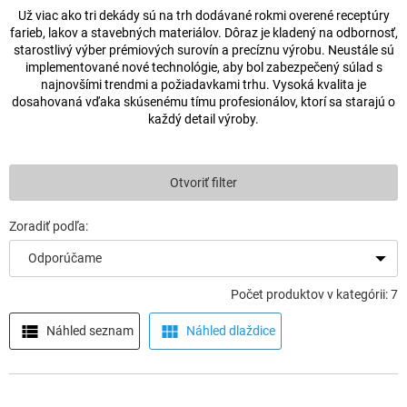
Už viac ako tri dekády sú na trh dodávané rokmi overené receptúry
farieb, lakov a stavebných materiálov. Dôraz je kladený na odbornosť,
starostlivý výber prémiových surovín a precíznu výrobu. Neustále sú
implementované nové technológie, aby bol zabezpečený súlad s
najnovšími trendmi a požiadavkami trhu. Vysoká kvalita je
dosahovaná vďaka skúsenému tímu profesionálov, ktorí sa starajú o
každý detail výroby.
Otvoriť filter
Odporúčame
Počet produktov v kategórii: 7
Náhled seznam
Náhled dlaždice
V
ý