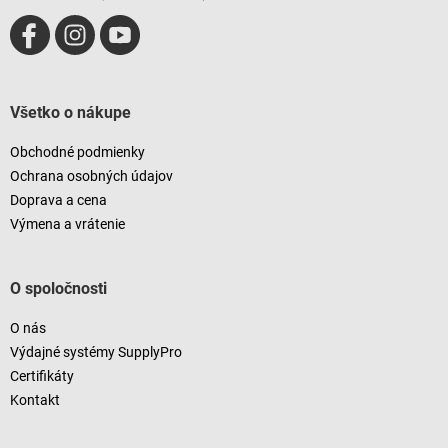
k
y
v
ý
p
i
Všetko o nákupe
s
u
Obchodné podmienky
Ochrana osobných údajov
Doprava a cena
Výmena a vrátenie
O spoločnosti
O nás
Výdajné systémy SupplyPro
Certifikáty
Kontakt