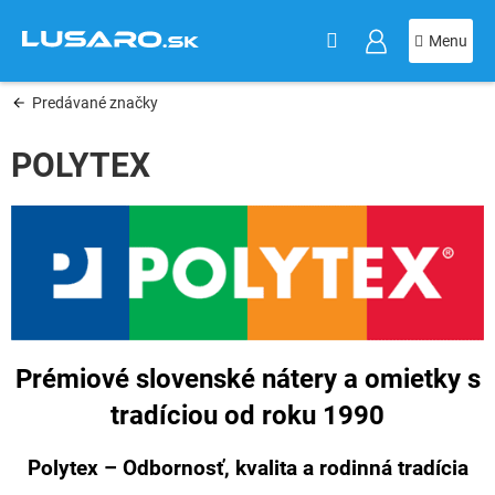
KOŠÍK
Prejsť
na
obsah
Predávané značky
POLYTEX
Prémiové slovenské nátery a omietky s
tradíciou od roku 1990
Polytex – Odbornosť, kvalita a rodinná tradícia