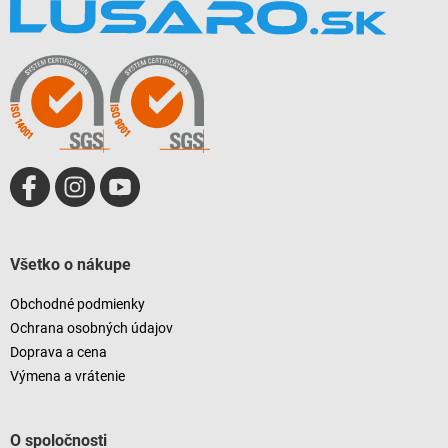
á
p
ä
t
i
e
Všetko o nákupe
Obchodné podmienky
Ochrana osobných údajov
Doprava a cena
Výmena a vrátenie
O spoločnosti