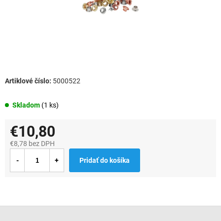
5000522
Skladom
(1 ks)
€10,80
€8,78 bez DPH
Jednotková
Pridať do košíka
cena:
Z