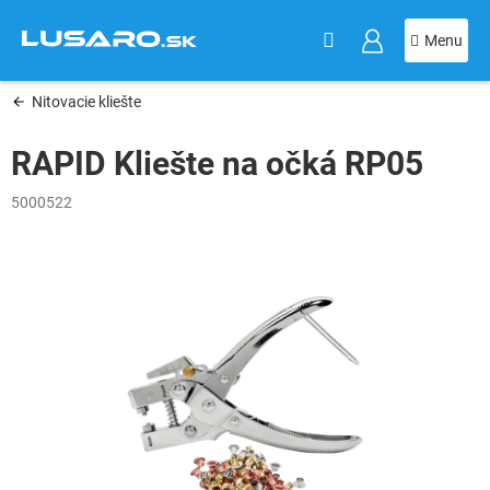
KOŠÍK
Prejsť
na
obsah
Nitovacie kliešte
RAPID Kliešte na očká RP05
5000522