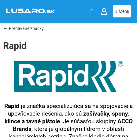
KOŠÍK
Prejsť
na
obsah
Predávané značky
Rapid
Rapid
je značka špecializujúca sa na spojovacie a
upevňovacie riešenia, ako sú
zošívačky, spony,
klince a tavné pištole
. Je súčasťou skupiny
ACCO
Brands
, ktorá je globálnym lídrom v oblasti
kancelárskych potrieb. Značka kladie dôraz na