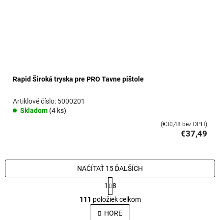
Rapid Široká tryska pre PRO Tavne pištole
5000201
Skladom
(4 ks)
(€30,48 bez DPH)
€37,49
NAČÍTAŤ 15 ĎALŠÍCH
S
1
8
t
O
r
111
položiek celkom
v
á
l
HORE
n