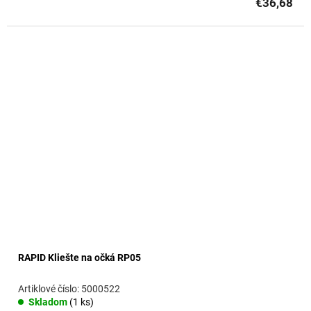
€36,68
RAPID Kliešte na očká RP05
5000522
Skladom
(1 ks)