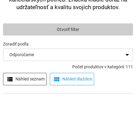
udržateľnosť a kvalitu svojich produktov.
Otvoriť filter
Odporúčame
Počet produktov v kategórii: 111
Náhled seznam
Náhled dlaždice
V
ý
p
i
s
p