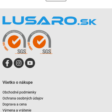
á
k
o
d
v
Z
a
a
c
á
n
i
p
i
e
ä
e
p
t
r
i
v
e
k
y
v
ý
p
i
s
u
Všetko o nákupe
Obchodné podmienky
Ochrana osobných údajov
Doprava a cena
Výmena a vrátenie