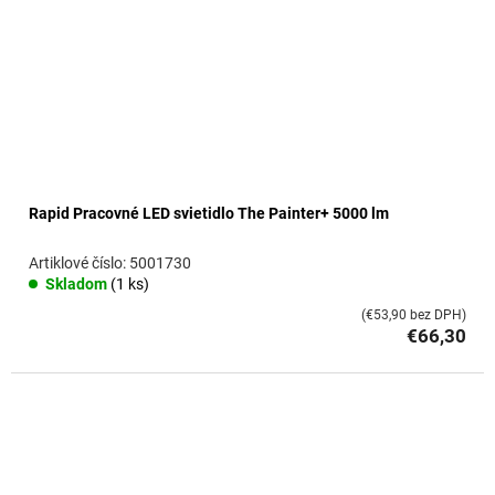
r
o
d
u
k
t
o
v
Rapid Pracovné LED svietidlo The Painter+ 5000 lm
5001730
Skladom
(1 ks)
(€53,90 bez DPH)
€66,30