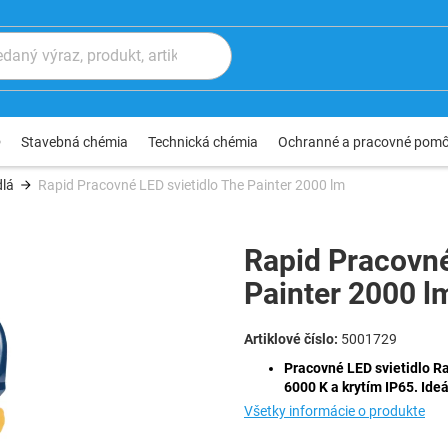
®
Stavebná chémia
Technická chémia
Ochranné a pracovné pom
dlá
Rapid Pracovné LED svietidlo The Painter 2000 lm
Rapid Pracovné
Painter 2000 l
5001729
Pracovné LED svietidlo R
6000 K a krytím IP65. Ide
Všetky informácie o produkte