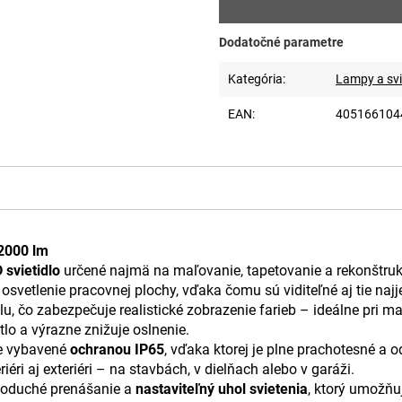
Dodatočné parametre
Kategória
:
Lampy a svi
EAN
:
405166104
 2000 lm
 svietidlo
určené najmä na maľovanie, tapetovanie a rekonštr
svetlenie pracovnej plochy, vďaka čomu sú viditeľné aj tie najj
lu, čo zabezpečuje realistické zobrazenie farieb – ideálne pri 
tlo a výrazne znižuje oslnenie.
je vybavené
ochranou IP65
, vďaka ktorej je plne prachotesné a 
iéri aj exteriéri – na stavbách, v dielňach alebo v garáži.
noduché prenášanie a
nastaviteľný uhol svietenia
, ktorý umožňu