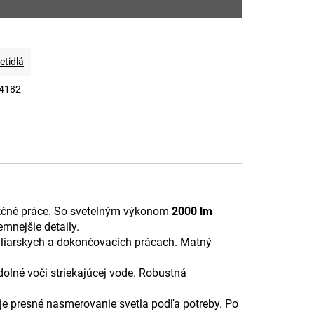
etidlá
4182
ukčné práce. So svetelným výkonom
2000 lm
emnejšie detaily.
maliarskych a dokončovacích prácach. Matný
odolné voči striekajúcej vode. Robustná
je presné nasmerovanie svetla podľa potreby. Po