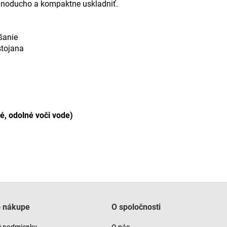
ednoducho a kompaktne uskladniť.
šanie
stojana
é, odolné voči vode)
o nákupe
O spoločnosti
 podmienky
O nás