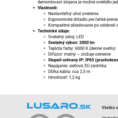
demontovaní stojana je možné svietidlo j
Vlastnosti:
Nastaviteľný uhol svietenia
Ergonomické držadlo pre ľahké prená
Kompaktné skladovanie po odobratí 
Technické údaje:
Svetelný zdroj: LED
Svetelný výkon: 2000 lm
Teplota farby: 6000 K (denné svetlo)
Difúzor: matný – znižuje oslnenie
Stupeň ochrany IP: IP65 (prachotesn
Napájanie: sieťové, EU zástrčka
Dĺžka kábla: cca 2,5 m
Hmotnosť: 1,2 kg
Z
á
Všetko 
p
ä
Obchodné