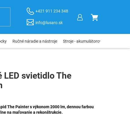
+421 911 234 348
NÁKUPNÝ
info@lusaro.sk
KOŠÍK
ôcky
Ručné náradie a nástroje
Stroje - akumulátorové, elektro, pneu
 LED svietidlo The
m
apid The Painter s výkonom 2000 lm, dennou farbou
álne na maľovanie a rekonštrukcie.