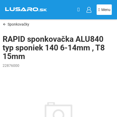
KOŠÍK
Prejsť
na
obsah
Sponkovačky
RAPID sponkovačka ALU840
typ sponiek 140 6-14mm , T8
15mm
22876000