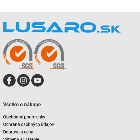
Z
á
p
ä
t
i
e
Všetko o nákupe
Obchodné podmienky
Ochrana osobných údajov
Doprava a cena
Výmena a vrátenie