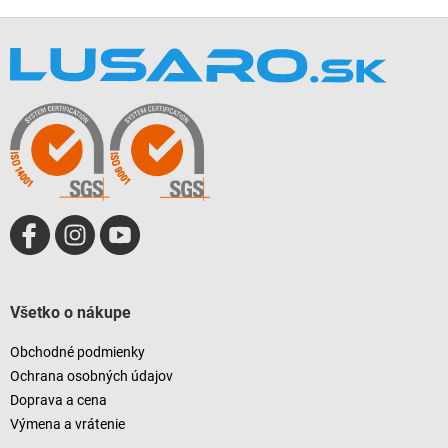
Z
á
p
ä
t
i
e
Všetko o nákupe
Obchodné podmienky
Ochrana osobných údajov
Doprava a cena
Výmena a vrátenie