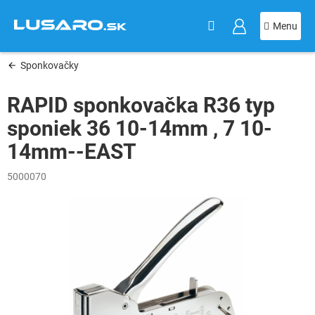
KOŠÍK
Prejsť
na
obsah
Sponkovačky
RAPID sponkovačka R36 typ
sponiek 36 10-14mm , 7 10-
14mm--EAST
5000070