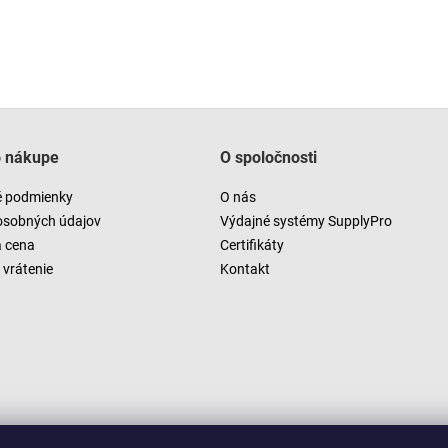
o nákupe
O spoločnosti
 podmienky
O nás
osobných údajov
Výdajné systémy SupplyPro
a cena
Certifikáty
vrátenie
Kontakt