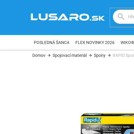
Prejsť
na
obsah
POSLEDNÁ ŠANCA
FLEX NOVINKY 2026
WIKO
Domov
Spojovací materiál
Spony
RAPID Spo