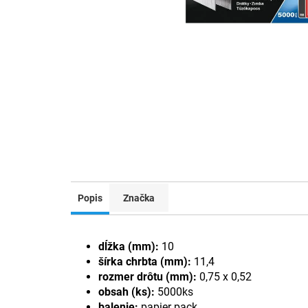
Popis
Značka
dĺžka (mm):
10
šírka chrbta (mm):
11,4
rozmer drôtu (mm):
0,75 x 0,52
obsah (ks):
5000ks
balenie:
papier pack