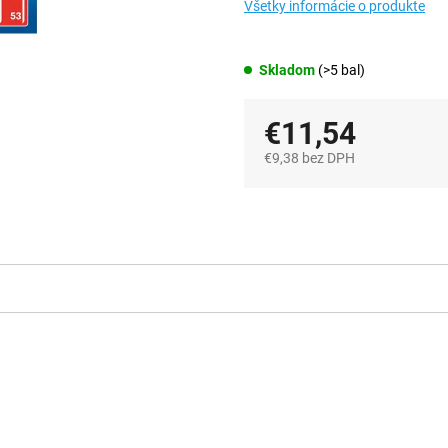
Všetky informácie o produkte
Skladom
(>5 bal)
€11,54
€9,38 bez DPH
Jednotková
cena: