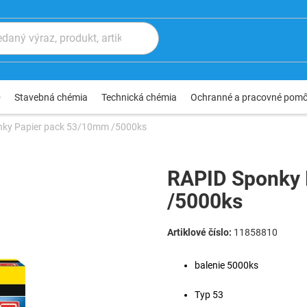
®
Stavebná chémia
Technická chémia
Ochranné a pracovné pom
nky Papier pack 53/10mm /5000ks
RAPID Sponky 
/5000ks
11858810
balenie 5000ks
Typ 53