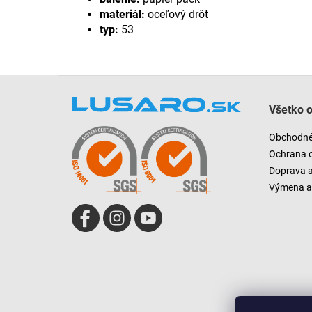
materiál:
oceľový drôt
typ:
53
Z
á
Všetko 
p
ä
Obchodné
t
Ochrana 
i
Doprava 
e
Výmena a 