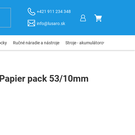
+421 911 234 348
NÁKUPNÝ
info@lusaro.sk
KOŠÍK
ôcky
Ručné náradie a nástroje
Stroje - akumulátorové, elektro, pneu
Papier pack 53/10mm