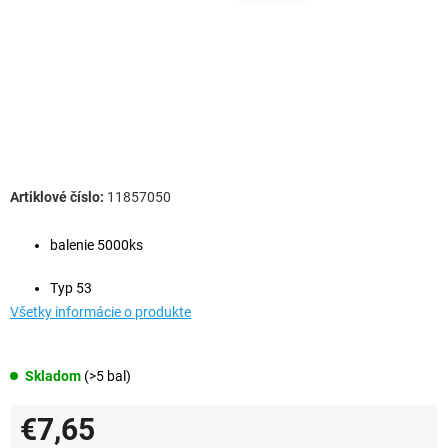
11857050
balenie 5000ks
Typ 53
Všetky informácie o produkte
Skladom
(>5 bal)
€7,65