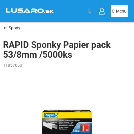
KOŠÍK
Prejsť
na
obsah
Spony
RAPID Sponky Papier pack
53/8mm /5000ks
11857050