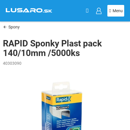
KOŠÍK
Prejsť
na
obsah
Spony
RAPID Sponky Plast pack
140/10mm /5000ks
40303090