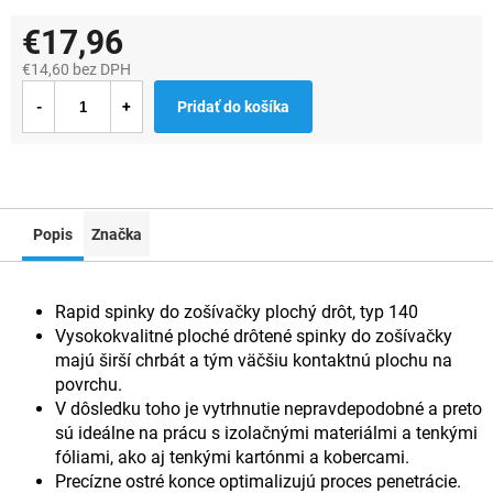
€17,96
€14,60 bez DPH
Jednotková
Pridať do košíka
cena:
Popis
Značka
Rapid spinky do zošívačky plochý drôt, typ 140
Vysokokvalitné ploché drôtené spinky do zošívačky
majú širší chrbát a tým väčšiu kontaktnú plochu na
povrchu.
V dôsledku toho je vytrhnutie nepravdepodobné a preto
sú ideálne na prácu s izolačnými materiálmi a tenkými
fóliami, ako aj tenkými kartónmi a kobercami.
Precízne ostré konce optimalizujú proces penetrácie.