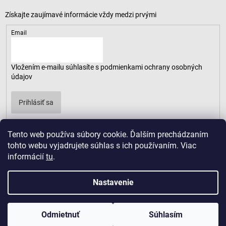
Email
Vložením e-mailu súhlasíte s
podmienkami ochrany osobných
údajov
Prihlásiť sa
Tento web používa súbory cookie. Ďalším prechádzaním
tohto webu vyjadrujete súhlas s ich používaním. Viac
informácií
tu
.
Nastavenie
Odmietnuť
Súhlasím
Copyright 2026
LUSARO
. Všetky práva vyhradené.
Vytvoril Shoptet
|
D2solutions
|
ShopCode