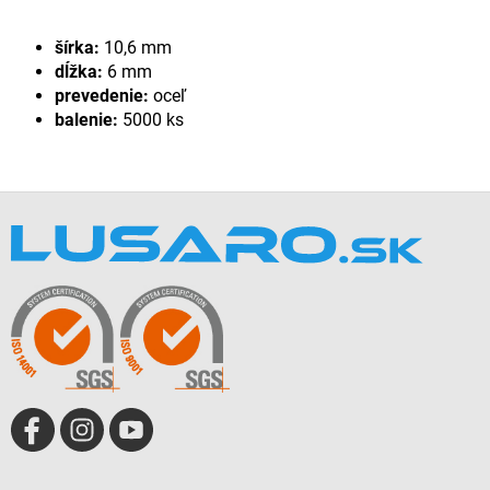
šírka:
10,6 mm
dĺžka:
6 mm
prevedenie:
oceľ
balenie:
5000 ks
Z
á
p
ä
t
i
e