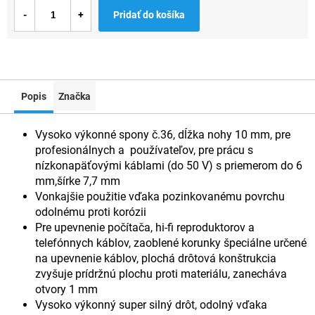
Jednotková
Pridať do košíka
cena:
Popis
Značka
Vysoko výkonné spony č.36, dĺžka nohy 10 mm, pre
profesionálnych a používateľov, pre prácu s
nízkonapäťovými káblami (do 50 V) s priemerom do 6
mm,šírke 7,7 mm
Vonkajšie použitie vďaka pozinkovanému povrchu
odolnému proti korózii
Pre upevnenie počítača, hi-fi reproduktorov a
telefónnych káblov, zaoblené korunky špeciálne určené
na upevnenie káblov, plochá drôtová konštrukcia
zvyšuje prídržnú plochu proti materiálu, zanecháva
otvory 1 mm
Vysoko výkonný super silný drôt, odolný vďaka