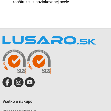
konštrukcii z pozinkovanej ocele
Z
á
p
ä
t
i
e
Všetko o nákupe