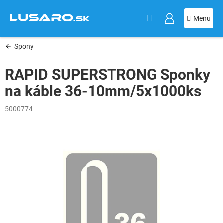
KOŠÍK
Prejsť
na
obsah
Spony
RAPID SUPERSTRONG Sponky
na káble 36-10mm/5x1000ks
5000774