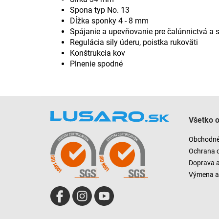
Spona typ No. 13
Dĺžka sponky 4 - 8 mm
Spájanie a upevňovanie pre čalúnnictvá a s
Regulácia sily úderu, poistka rukoväti
Konštrukcia kov
Plnenie spodné
Z
á
Všetko 
p
ä
Obchodné
t
Ochrana 
i
Doprava 
e
Výmena a 