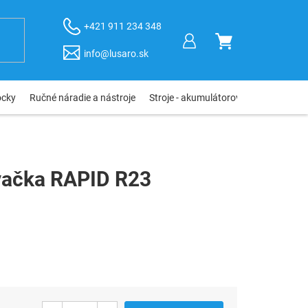
+421 911 234 348
NÁKUPNÝ
info@lusaro.sk
KOŠÍK
ôcky
Ručné náradie a nástroje
Stroje - akumulátorové, elektro, pneu
vačka RAPID R23