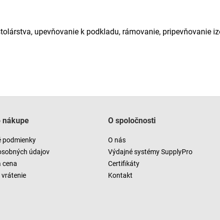
tolárstva, upevňovanie k podkladu, rámovanie, pripevňovanie iz
o nákupe
O spoločnosti
 podmienky
O nás
osobných údajov
Výdajné systémy SupplyPro
a cena
Certifikáty
vrátenie
Kontakt