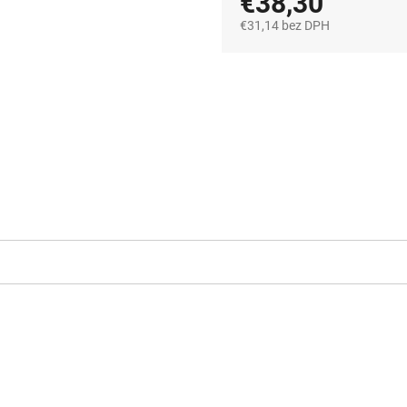
€38,30
€31,14 bez DPH
Jednotková
cena: