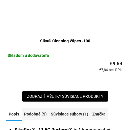
Sika® Cleaning Wipes -100
Skladom u dodávateľa
€9,64
€7,84 bez DPH
ZOBRAZIŤ VŠETKY SÚVISIACE PRODUKTY
Popis
Podobné (5)
Súvisiace súbory (1)
Značka
Sikaflex® -11 FC Purform®
je
1-komponentný,