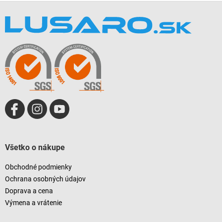
Z
á
p
ä
t
i
e
Všetko o nákupe
Obchodné podmienky
Ochrana osobných údajov
Doprava a cena
Výmena a vrátenie