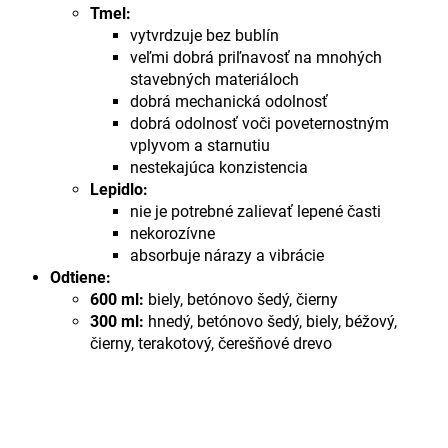
Tmel:
vytvrdzuje bez bublín
veľmi dobrá priľnavosť na mnohých
stavebných materiáloch
dobrá mechanická odolnosť
dobrá odolnosť voči poveternostným
vplyvom a starnutiu
nestekajúca konzistencia
Lepidlo:
nie je potrebné zalievať lepené časti
nekorozívne
absorbuje nárazy a vibrácie
Odtiene:
600 ml:
biely, betónovo šedý, čierny
300 ml:
hnedý, betónovo šedý, biely, béžový,
čierny, terakotový, čerešňové drevo