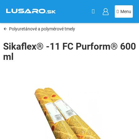
KOŠÍK
Prejsť
na
obsah
Polyuretánové a polymérové tmely
Sikaflex® -11 FC Purform® 600
ml