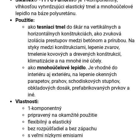
vlhkosťou vytvrdzujúci elastický tmel a mnohoúčelové
lepidlo na báze polyuretánu.
Použitie:
ako
tesniaci tmel
do škár na vertikálnych a
horizontálnych konštrukciách, ako zvuková
izolácia prestupov medzi betónom a prírubou. Na
styky medzi konštrukciami, lepenie zvarov,
tmelenie kovových a drevených konštrukcií,
klimatizácie a na mnohé iné účely.
ako
mnohoúčelové lepidlo
. Je vhodné do
interiéru aj exteriéru, na lepenie okenných
parapetov, prahov, schodiskových stupňov,
obkladových dosák, prefabrikovaných prvkov a
iné.
Vlastnosti:
1-komponentný
pripravený na okamžité použitie
flexibilný a elastický
bez rozpúšťadiel a bez zápachu
s veľmi nízkymi emisiami