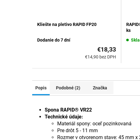
Kliešte na pletivo RAPID FP20
RAPID®
ks
Dodanie do 7 dní
Skl
€18,33
€14,90 bez DPH
Popis
Podobné (2)
Značka
Spona RAPID® VR22
Technické údaje:
Materiál spony: oceľ pozinkovaná
Pre drôt 5 - 11 mm
Rozmer v otvorenom stave:
45 mm x