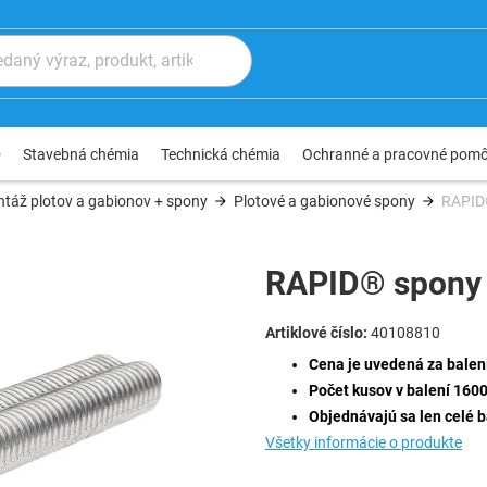
®
Stavebná chémia
Technická chémia
Ochranné a pracovné pom
táž plotov a gabionov + spony
Plotové a gabionové spony
RAPID
RAPID® spony 
40108810
Cena je uvedená za balen
Počet kusov v balení 1600
Objednávajú sa len celé b
Všetky informácie o produkte