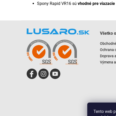
Spony Rapid VR16 sú
vhodné pre viazacie
Z
á
Všetko 
p
ä
Obchodné
t
Ochrana 
i
Doprava 
e
Výmena a 
Tento web p