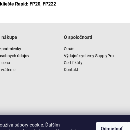
 kliešte Rapid: FP20, FP222
o nákupe
O spoločnosti
 podmienky
O nás
osobných údajov
Výdajné systémy SupplyPro
a cena
Certifikáty
vrátenie
Kontakt
oužíva súbory cookie. Ďalším
Odmietnuť