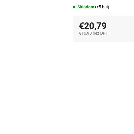
Skladom
(>5 bal)
€20,79
€16,90 bez DPH
Jednotková
cena: