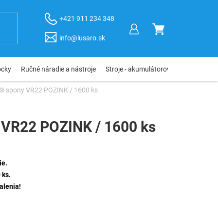
+421 911 234 348
NÁKUPNÝ
info@lusaro.sk
KOŠÍK
ôcky
Ručné náradie a nástroje
Stroje - akumulátorové, elektro, pneu
® spony VR22 POZINK / 1600 ks
VR22 POZINK / 1600 ks
ie.
 ks.
alenia!