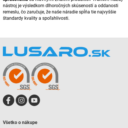
nástroj je výsledkom dlhoročných skúseností a oddanosti
remeslu, čo zaručuje, že naše náradie spĺňa tie najvyššie
štandardy kvality a spoľahlivosti.
Z
á
p
ä
t
i
e
Všetko o nákupe