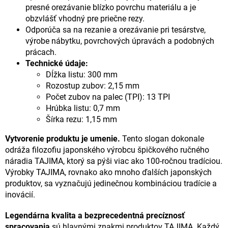
presné orezávanie blízko povrchu materiálu a je
obzvlášť vhodný pre priečne rezy.
Odporúča sa na rezanie a orezávanie pri tesárstve,
výrobe nábytku, povrchových úpravách a podobných
prácach.
Technické údaje:
Dĺžka listu: 300 mm
Rozostup zubov: 2,15 mm
Počet zubov na palec (TPI): 13 TPI
Hrúbka listu: 0,7 mm
Šírka rezu: 1,15 mm
Vytvorenie produktu je umenie.
Tento slogan dokonale
odráža filozofiu japonského výrobcu špičkového ručného
náradia TAJIMA, ktorý sa pýši viac ako 100-ročnou tradíciou.
Výrobky TAJIMA, rovnako ako mnoho ďalších japonských
produktov, sa vyznačujú jedinečnou kombináciou tradície a
inovácií.
Legendárna kvalita a bezprecedentná precíznosť
spracovania
sú hlavnými znakmi produktov TAJIMA. Každý