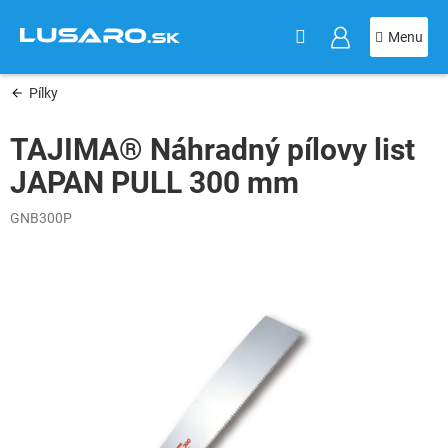
KOŠÍK
Prejsť
na
obsah
Pílky
TAJIMA® Náhradný pílovy list
JAPAN PULL 300 mm
GNB300P