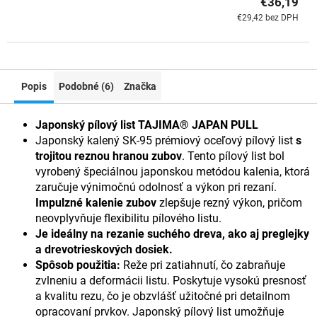
€36,19
€29,42 bez DPH
Popis
Podobné (6)
Značka
Japonský pílový list TAJIMA® JAPAN PULL
Japonský kalený SK-95 prémiový oceľový pílový list
s
trojitou reznou hranou zubov
. Tento pílový list bol
vyrobený špeciálnou japonskou metódou kalenia, ktorá
zaručuje výnimočnú odolnosť a výkon pri rezaní.
Impulzné kalenie zubov
zlepšuje rezný výkon, pričom
neovplyvňuje flexibilitu pílového listu.
Je ideálny na rezanie suchého dreva, ako aj preglejky
a drevotrieskových dosiek.
Spôsob použitia:
Reže pri zatiahnutí, čo zabraňuje
zvlneniu a deformácii listu. Poskytuje vysokú presnosť
a kvalitu rezu, čo je obzvlášť užitočné pri detailnom
opracovaní prvkov. Japonský pílový list umožňuje