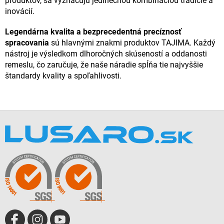
produktov, sa vyznačujú jedinečnou kombináciou tradície a
inovácií.
Legendárna kvalita a bezprecedentná precíznosť
spracovania
sú hlavnými znakmi produktov TAJIMA. Každý
nástroj je výsledkom dlhoročných skúseností a oddanosti
remeslu, čo zaručuje, že naše náradie spĺňa tie najvyššie
štandardy kvality a spoľahlivosti.
Z
á
p
ä
t
i
e