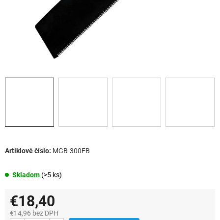
MGB-300FB
Skladom
(>5 ks)
€18,40
€14,96 bez DPH