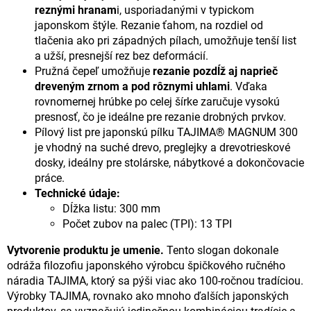
reznými hranam
i, usporiadanými v typickom
japonskom štýle. Rezanie ťahom, na rozdiel od
tlačenia ako pri západných pílach, umožňuje tenší list
a užší, presnejší rez bez deformácií.
Pružná čepeľ umožňuje
rezanie pozdĺž aj naprieč
dreveným zrnom a pod rôznymi uhlami
. Vďaka
rovnomernej hrúbke po celej šírke zaručuje vysokú
presnosť, čo je ideálne pre rezanie drobných prvkov.
Pílový list pre japonskú pílku TAJIMA® MAGNUM 300
je vhodný na suché drevo, preglejky a drevotrieskové
dosky, ideálny pre stolárske, nábytkové a dokončovacie
práce.
Technické údaje:
Dĺžka listu: 300 mm
Počet zubov na palec (TPI): 13 TPI
Vytvorenie produktu je umenie.
Tento slogan dokonale
odráža filozofiu japonského výrobcu špičkového ručného
náradia TAJIMA, ktorý sa pýši viac ako 100-ročnou tradíciou.
Výrobky TAJIMA, rovnako ako mnoho ďalších japonských