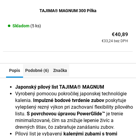
TAJIMA® MAGNUM 300 Pílka
Skladom
(5 ks)
€40,89
€33,24 bez DPH
Popis
Podobné (6)
Značka
Japonský pílový list TAJIMA® MAGNUM
Vyrobený pomocou pokročilej japonskej technológie
kalenia.
Impulzné bodové tvrdenie
zubov
poskytuje
vylepšený rezný výkon pri zachovaní flexibility pílového
listu.
S povrchovou úpravou PowerGlide™
je trenie
minimalizované, čím sa znižuje lepenie živíc a
drevných štiav, čo zabraňuje zanášaniu zubov.
Pílový list je vybavený
kalenými zubami s tromi