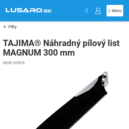
KOŠÍK
Prejsť
na
obsah
Pílky
TAJIMA® Náhradný pílový list
MAGNUM 300 mm
MGB-300FB