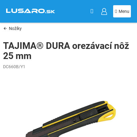
KOŠÍK
Prejsť
na
obsah
Nožíky
TAJIMA® DURA orezávací nôž
25 mm
DC660B/Y1