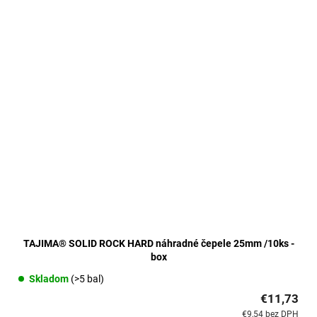
TAJIMA® SOLID ROCK HARD náhradné čepele 25mm /10ks -
box
Skladom
(>5 bal)
€11,73
€9,54 bez DPH