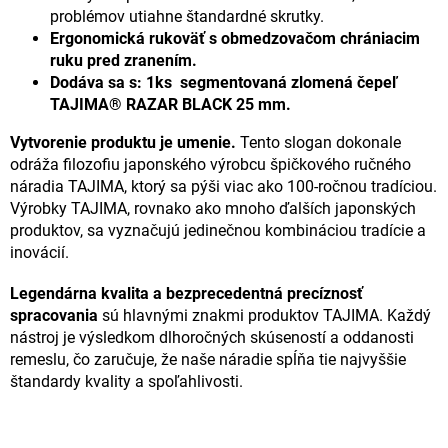
problémov utiahne štandardné skrutky.
Ergonomická rukoväť s obmedzovačom chrániacim
ruku pred zranením.
Dodáva sa s: 1ks segmentovaná zlomená čepeľ
TAJIMA® RAZAR BLACK 25 mm.
Vytvorenie produktu je umenie.
Tento slogan dokonale
odráža filozofiu japonského výrobcu špičkového ručného
náradia TAJIMA, ktorý sa pýši viac ako 100-ročnou tradíciou.
Výrobky TAJIMA, rovnako ako mnoho ďalších japonských
produktov, sa vyznačujú jedinečnou kombináciou tradície a
inovácií.
Legendárna kvalita a bezprecedentná precíznosť
spracovania
sú hlavnými znakmi produktov TAJIMA. Každý
nástroj je výsledkom dlhoročných skúseností a oddanosti
remeslu, čo zaručuje, že naše náradie spĺňa tie najvyššie
štandardy kvality a spoľahlivosti.