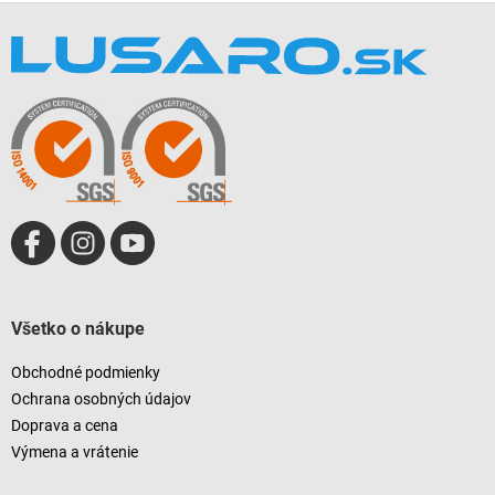
Z
á
p
ä
t
i
e
Všetko o nákupe
Obchodné podmienky
Ochrana osobných údajov
Doprava a cena
Výmena a vrátenie