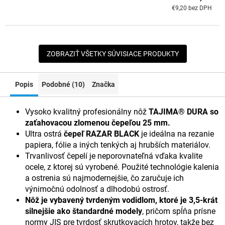
€9,20 bez DPH
ZOBRAZIŤ VŠETKY SÚVISIACE PRODUKTY
Popis
Podobné (10)
Značka
Vysoko kvalitný profesionálny nôž
TAJIMA® DURA so
zaťahovacou zlomenou čepeľou 25 mm.
Ultra ostrá
čepeľ RAZAR BLACK
je ideálna na rezanie
papiera, fólie a iných tenkých aj hrubších materiálov.
Trvanlivosť čepelí je neporovnateľná vďaka kvalite
ocele, z ktorej sú vyrobené. Použité technológie kalenia
a ostrenia sú najmodernejšie, čo zaručuje ich
výnimočnú odolnosť a dlhodobú ostrosť.
Nôž je vybavený tvrdeným vodidlom, ktoré je 3,5-krát
silnejšie ako štandardné modely
,
pričom spĺňa prísne
normy JIS pre tvrdosť skrutkovacích hrotov, takže bez