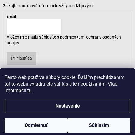
Email
Vložením e-mailu súhlasíte s
podmienkami ochrany osobných
údajov
Prihlásiť sa
Tento web používa súbory cookie. Ďalším prechádzaním
tohto webu vyjadrujete súhlas s ich používaním. Viac
informácií
tu
.
Nastavenie
Odmietnuť
Súhlasím
Copyright 2026
LUSARO
. Všetky práva vyhradené.
Vytvoril Shoptet
|
D2solutions
|
ShopCode