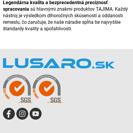
Legendárna kvalita a bezprecedentná precíznosť
spracovania
sú hlavnými znakmi produktov TAJIMA. Každý
nástroj je výsledkom dlhoročných skúseností a oddanosti
remeslu, čo zaručuje, že naše náradie spĺňa tie najvyššie
štandardy kvality a spoľahlivosti.
Z
á
p
ä
t
i
e