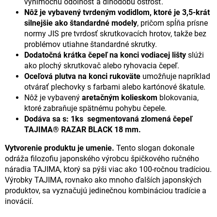
výnimočnú odolnosť a dlhodobú ostrosť.
Nôž je vybavený tvrdeným vodidlom, ktoré je 3,5-krát
silnejšie ako štandardné modely
,
pričom spĺňa prísne
normy JIS pre tvrdosť skrutkovacích hrotov, takže bez
problémov utiahne štandardné skrutky.
Dodatočná krátka čepeľ na konci vodiacej lišty
slúži
ako plochý skrutkovač alebo ryhovacia čepeľ.
Oceľová plutva na konci rukoväte
umožňuje napríklad
otvárať plechovky s farbami alebo kartónové škatule.
Nôž je vybavený
aretačným kolieskom
blokovania,
ktoré zabraňuje spätnému pohybu čepele.
Dodáva sa s: 1ks segmentovaná zlomená čepeľ
TAJIMA® RAZAR BLACK 18 mm.
Vytvorenie produktu je umenie.
Tento slogan dokonale
odráža filozofiu japonského výrobcu špičkového ručného
náradia TAJIMA, ktorý sa pýši viac ako 100-ročnou tradíciou.
Výrobky TAJIMA, rovnako ako mnoho ďalších japonských
produktov, sa vyznačujú jedinečnou kombináciou tradície a
inovácií.