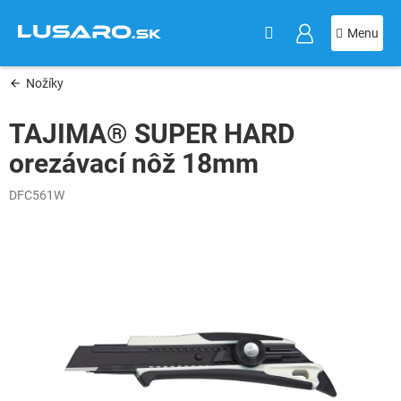
KOŠÍK
Prejsť
na
obsah
Nožíky
TAJIMA® SUPER HARD
orezávací nôž 18mm
DFC561W