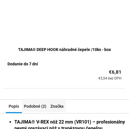
TAJIMA® DEEP HOOK náhradné čepele /10ks - box
Dodanie do 7 dní
€6,81
€5,54 bez DPH
Popis
Podobné (2)
Značka
TAJIMA® V-REX nôž 22 mm (VR101) – profesionálny
pevný orezávací nôž s trapézovou čepeľou