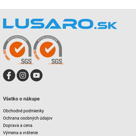
Z
á
p
ä
t
i
e
Všetko o nákupe
Obchodné podmienky
Ochrana osobných údajov
Doprava a cena
Výmena a vrátenie