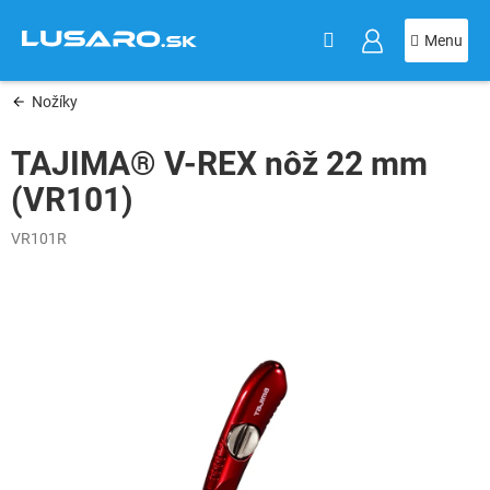
KOŠÍK
Prejsť
na
obsah
Nožíky
TAJIMA® V-REX nôž 22 mm
(VR101)
VR101R