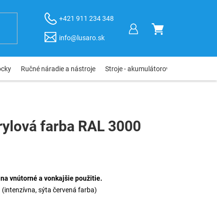
+421 911 234 348
NÁKUPNÝ
info@lusaro.sk
KOŠÍK
ôcky
Ručné náradie a nástroje
Stroje - akumulátorové, elektro, pneu
rylová farba RAL 3000
na vnútorné a vonkajšie použitie.
 (intenzívna, sýta červená farba)