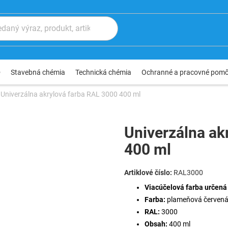
®
Stavebná chémia
Technická chémia
Ochranné a pracovné pom
Univerzálna akrylová farba RAL 3000 400 ml
Univerzálna ak
400 ml
RAL3000
Viacúčelová farba určená 
Farba:
plameňová
červená
RAL:
3000
Obsah:
400 ml