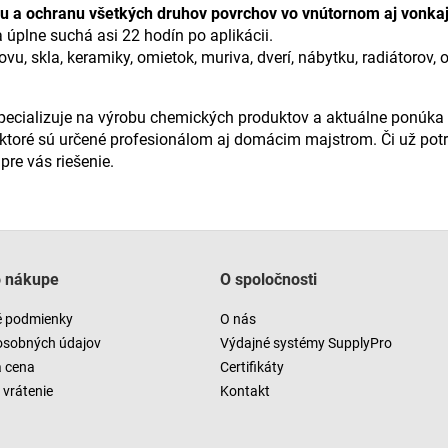
ciu a ochranu všetkých druhov povrchov vo vnútornom aj vonka
 úplne suchá asi 22 hodín po aplikácii.
vu, skla, keramiky, omietok, muriva, dverí, nábytku, radiátorov
špecializuje na výrobu chemických produktov a aktuálne ponúka
ktoré sú určené profesionálom aj domácim majstrom. Či už potr
re vás riešenie.
o nákupe
O spoločnosti
 podmienky
O nás
osobných údajov
Výdajné systémy SupplyPro
a cena
Certifikáty
vrátenie
Kontakt