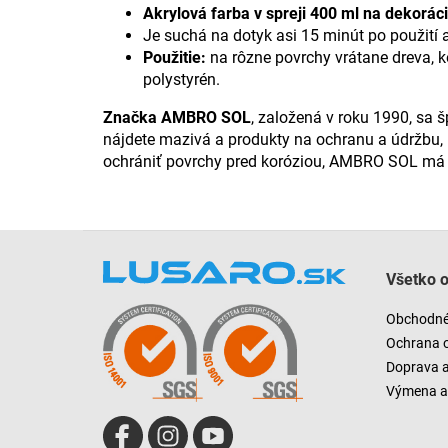
Akrylová farba v spreji 400 ml na dekorá
Je suchá na dotyk asi 15 minút po použití a
Použitie:
na rôzne povrchy vrátane dreva, ko
polystyrén.
Značka AMBRO SOL
, založená v roku 1990, sa 
nájdete mazivá a produkty na ochranu a údržbu, 
ochrániť povrchy pred koróziou, AMBRO SOL má p
Z
á
Všetko 
p
ä
Obchodné
t
Ochrana 
i
Doprava 
e
Výmena a 