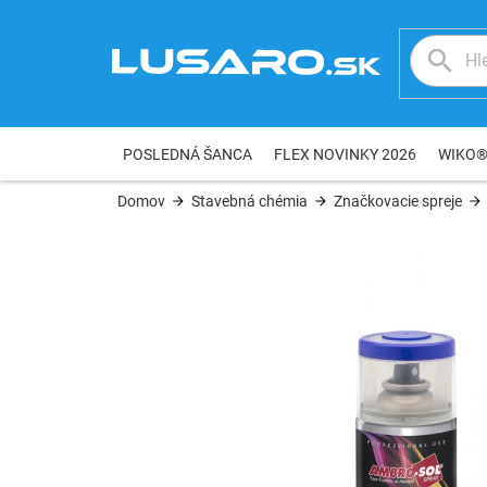
Prejsť
na
obsah
POSLEDNÁ ŠANCA
FLEX NOVINKY 2026
WIKO
Domov
Stavebná chémia
Značkovacie spreje