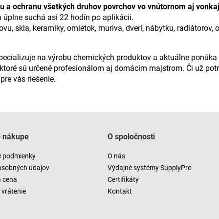
ciu a ochranu všetkých druhov povrchov vo vnútornom aj vonka
 úplne suchá asi 22 hodín po aplikácii.
vu, skla, keramiky, omietok, muriva, dverí, nábytku, radiátorov
špecializuje na výrobu chemických produktov a aktuálne ponúka
ktoré sú určené profesionálom aj domácim majstrom. Či už potr
re vás riešenie.
o nákupe
O spoločnosti
 podmienky
O nás
osobných údajov
Výdajné systémy SupplyPro
a cena
Certifikáty
vrátenie
Kontakt