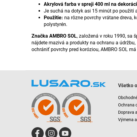
Akrylová farba v spreji 400 ml na dekorá
Je suchá na dotyk asi 15 minút po použití a
Použitie:
na rôzne povrchy vrátane dreva, ko
polystyrén.
Značka AMBRO SOL
, založená v roku 1990, sa 
nájdete mazivá a produkty na ochranu a údržbu, 
ochrániť povrchy pred koróziou, AMBRO SOL má p
Z
á
Všetko 
p
ä
Obchodné
t
Ochrana 
i
Doprava 
e
Výmena a 