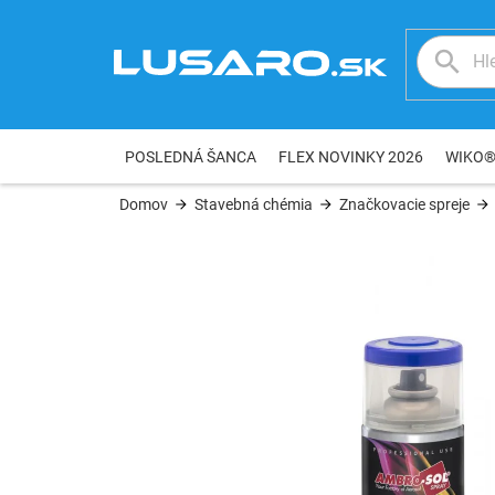
Prejsť
na
obsah
POSLEDNÁ ŠANCA
FLEX NOVINKY 2026
WIKO
Domov
Stavebná chémia
Značkovacie spreje