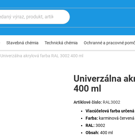
®
Stavebná chémia
Technická chémia
Ochranné a pracovné pom
Univerzálna akrylová farba RAL 3002 400 ml
Univerzálna ak
400 ml
RAL3002
Viacúčelová farba určená 
Farba:
karminová červená 
RAL:
3002
Obsah:
400 ml