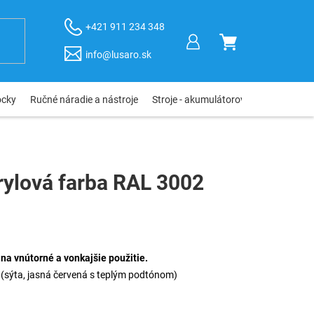
+421 911 234 348
NÁKUPNÝ
info@lusaro.sk
KOŠÍK
ôcky
Ručné náradie a nástroje
Stroje - akumulátorové, elektro, pneu
rylová farba RAL 3002
na vnútorné a vonkajšie použitie.
(sýta, jasná červená s teplým podtónom)