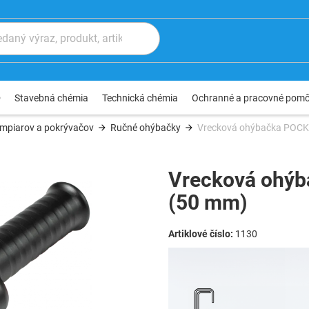
®
Stavebná chémia
Technická chémia
Ochranné a pracovné pom
ampiarov a pokrývačov
Ručné ohýbačky
Vrecková ohýbačka POC
Vrecková ohý
(50 mm)
1130