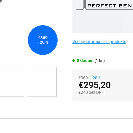
€369
Všetky informácie o produkte
–20 %
Skladom
(1 ks)
€369
–20 %
€295,20
€240 bez DPH
Jednotková
cena: