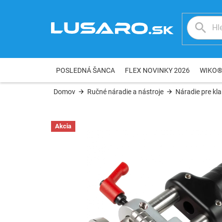
Prejsť
na
obsah
POSLEDNÁ ŠANCA
FLEX NOVINKY 2026
WIKO
Domov
Ručné náradie a nástroje
Náradie pre kl
Akcia