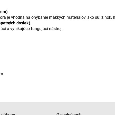
 mm)
rá je vhodná na ohýbanie mäkkých materiálov, ako sú: zinok, hl
apetných dosiek).
úci a vynikajúco fungujúci nástroj.
mm
o nákupe
O spoločnosti