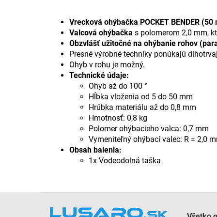
Vrecková ohýbačka POCKET BENDER (50
Valcová ohýbačka
s polomerom 2,0 mm, kto
Obzvlášť užitočné na ohýbanie rohov (par
Presné výrobné techniky ponúkajú dlhotrvaj
Ohyb v rohu je možný.
Technické údaje:
Ohyb až do 100 °
Hĺbka vloženia od 5 do 50 mm
Hrúbka materiálu až do 0,8 mm
Hmotnosť: 0,8 kg
Polomer ohýbacieho valca: 0,7 mm
Vymeniteľný ohýbací valec: R = 2,0 
Obsah balenia:
1x Vodeodolná taška
Z
á
Všetko 