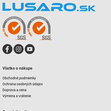
á
á
d
p
a
ä
c
t
i
i
e
e
p
r
v
k
y
v
ý
p
i
Všetko o nákupe
s
u
Obchodné podmienky
Ochrana osobných údajov
Doprava a cena
Výmena a vrátenie