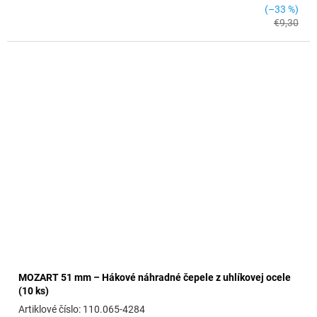
(–33 %)
€9,30
MOZART 51 mm – Hákové náhradné čepele z uhlíkovej ocele
(10 ks)
110.065-4284