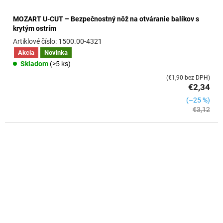
MOZART U-CUT – Bezpečnostný nôž na otváranie balíkov s
krytým ostrím
1500.00-4321
Akcia
Novinka
Skladom
(>5 ks)
(€1,90 bez DPH)
€2,34
(–25 %)
€3,12