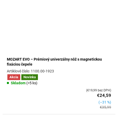
MOZART EVO – Prémiový univerzálny nôž s magnetickou
fixáciou čepele
1100.00-1923
Akcia
Novinka
Skladom
(>5 ks)
(€19,99 bez DPH)
€24,59
(–31 %)
€35,99