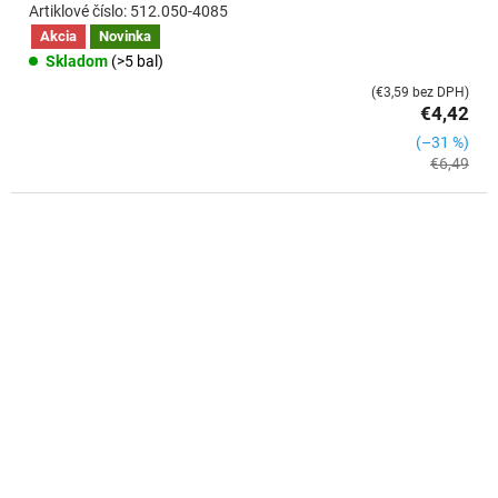
512.050-4085
Akcia
Novinka
Skladom
(>5 bal)
(€3,59 bez DPH)
€4,42
(–31 %)
€6,49