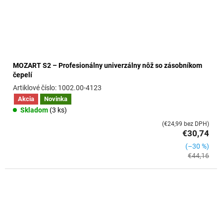
MOZART S2 – Profesionálny univerzálny nôž so zásobníkom
čepelí
1002.00-4123
Akcia
Novinka
Skladom
(3 ks)
(€24,99 bez DPH)
€30,74
(–30 %)
€44,16