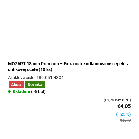
MOZART 18 mm Premium – Extra ostré odlamovacie čepele z
uhlíkovej ocele (10 ks)
180.051-4304
Akcia
Novinka
Skladom
(>5 bal)
(€3,29 bez DPH)
€4,05
(–26 %)
€5,49