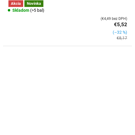
Akcia
Novinka
Skladom
(>5 bal)
(€4,49 bez DPH)
€5,52
(–32 %)
€8,17