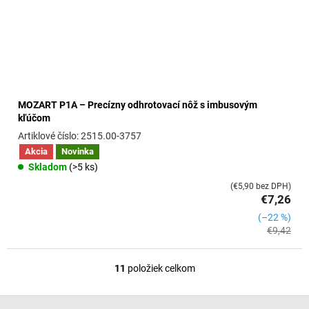
MOZART P1A – Precízny odhrotovací nôž s imbusovým
kľúčom
2515.00-3757
Akcia
Novinka
Skladom
(>5 ks)
(€5,90 bez DPH)
€7,26
(–22 %)
€9,42
11
položiek celkom
O
v
l
Z