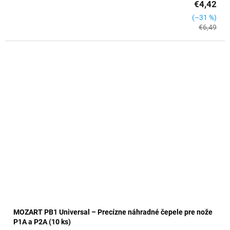
€4,42
(–31 %)
€6,49
MOZART PB1 Universal – Precízne náhradné čepele pre nože
P1A a P2A (10 ks)