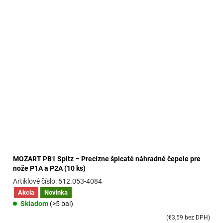
MOZART PB1 Spitz – Precízne špicaté náhradné čepele pre
nože P1A a P2A (10 ks)
512.053-4084
Akcia
Novinka
Skladom
(>5 bal)
(€3,59 bez DPH)