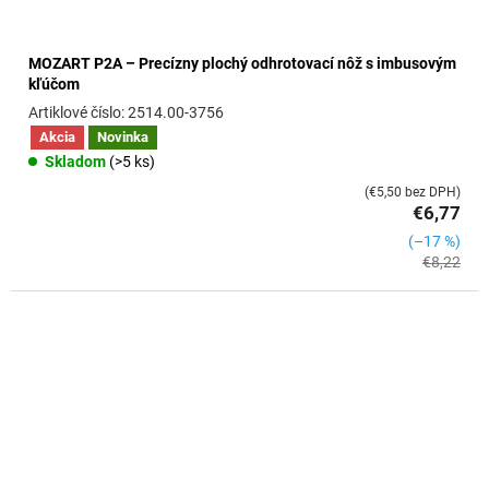
MOZART P2A – Precízny plochý odhrotovací nôž s imbusovým
kľúčom
2514.00-3756
Akcia
Novinka
Skladom
(>5 ks)
(€5,50 bez DPH)
€6,77
(–17 %)
€8,22