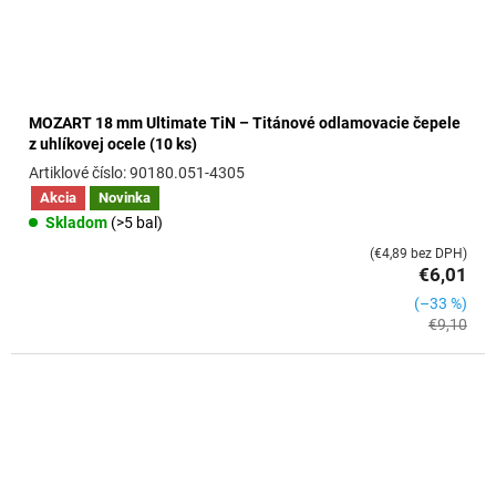
k
t
o
v
MOZART 18 mm Ultimate TiN – Titánové odlamovacie čepele
z uhlíkovej ocele (10 ks)
90180.051-4305
Akcia
Novinka
Skladom
(>5 bal)
(€4,89 bez DPH)
€6,01
(–33 %)
€9,10