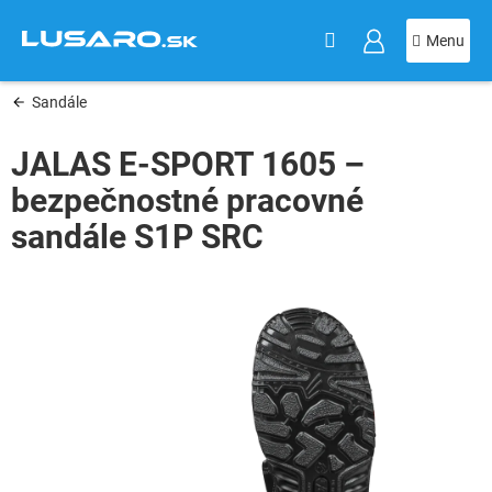
KOŠÍK
Prejsť
na
obsah
Sandále
JALAS E-SPORT 1605 –
bezpečnostné pracovné
sandále S1P SRC