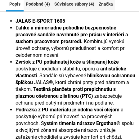
Popis
Podobné (4)
Súvisiace súbory (4)
Značka
JALAS E-SPORT 1605
Ľahké a mimoriadne pohodlné bezpečnostné
pracovné sandále navrhnuté pre prácu v interiéri a
suchom pracovnom prostredí.
Kombinujú vysokú
úroveň ochrany, výbornú priedušnosť a komfort pri
celodennom nosení.
Zvršok z PU potiahnutej kože a štiepanej kože
poskytuje chodidlám stabilitu, oporu a
antistatické
vlastnosti
. Sandále sú vybavené
hliníkovou ochrannou
špičkou
JALAS®, ktorá chráni prsty pred nárazom a
tlakom.
Textilná planžeta proti prepichnutiu s
plazmou ošetrenou zliatinou (PTC)
zabezpečuje
ochranu pred ostrými predmetmi na podlahe.
Podrážka z PU materiálu je odolná voči olejom
a
poskytuje výbornú priľnavosť na pracovných
povrchoch. S
ystém tlmenia nárazov Ergothan®
spolu
s dvojitými zónami absorpcie nárazov znižuje
zaťaženie chodidiel a zvyšuje komfort pri chôdzi.