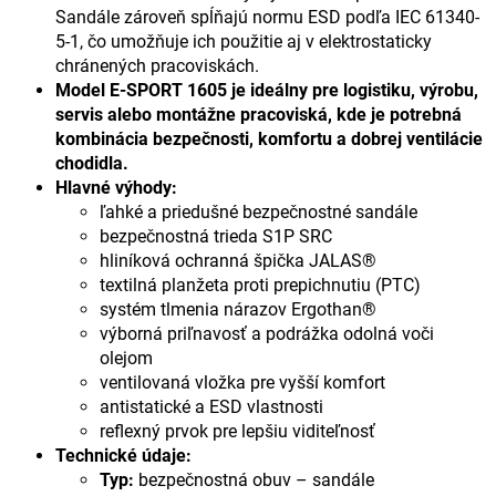
Sandále zároveň spĺňajú normu ESD podľa IEC 61340-
5-1, čo umožňuje ich použitie aj v elektrostaticky
chránených pracoviskách.
Model E-SPORT 1605 je ideálny pre logistiku, výrobu,
servis alebo montážne pracoviská, kde je potrebná
kombinácia bezpečnosti, komfortu a dobrej ventilácie
chodidla.
Hlavné výhody:
ľahké a priedušné bezpečnostné sandále
bezpečnostná trieda S1P SRC
hliníková ochranná špička JALAS®
textilná planžeta proti prepichnutiu (PTC)
systém tlmenia nárazov Ergothan®
výborná priľnavosť a podrážka odolná voči
olejom
ventilovaná vložka pre vyšší komfort
antistatické a ESD vlastnosti
reflexný prvok pre lepšiu viditeľnosť
Technické údaje:
Typ:
bezpečnostná obuv – sandále