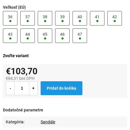
Veľkosť (EÚ)
36
37
38
39
40
41
42
43
44
45
46
47
Zvoľte variant
€103,70
€84,31 bez DPH
Jednotková
Pridať do košíka
cena:
Dodatočné parametre
Kategória
:
Sandále