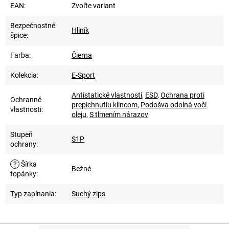
EAN
:
Zvoľte variant
Bezpečnostné
Hliník
špice
:
Farba
:
Čierna
Kolekcia
:
E-Sport
Antistatické vlastnosti
,
ESD
,
Ochrana proti
Ochranné
prepichnutiu klincom
,
Podošva odolná voči
vlastnosti
:
oleju
,
S tlmením nárazov
Stupeň
S1P
ochrany
:
?
Šírka
Bežné
topánky
:
Typ zapínania
:
Suchý zips