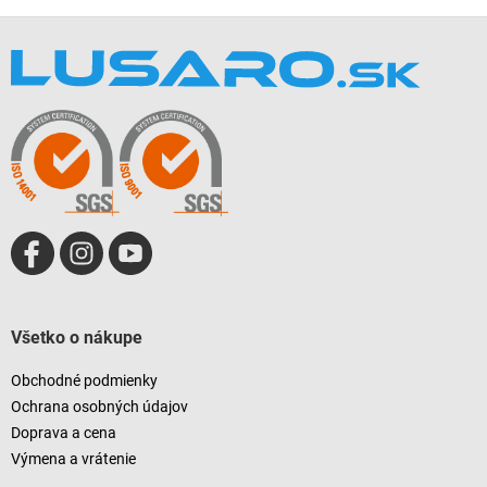
Z
á
p
ä
t
i
e
Všetko o nákupe
Obchodné podmienky
Ochrana osobných údajov
Doprava a cena
Výmena a vrátenie