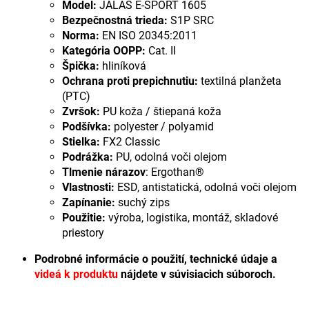
Model:
JALAS E-SPORT 1605
Bezpečnostná trieda:
S1P SRC
Norma:
EN ISO 20345:2011
Kategória OOPP:
Cat. II
Špička:
hliníková
Ochrana proti prepichnutiu:
textilná planžeta
(PTC)
Zvršok:
PU koža / štiepaná koža
Podšívka:
polyester / polyamid
Stielka:
FX2 Classic
Podrážka:
PU, odolná voči olejom
Tlmenie nárazov
: Ergothan®
Vlastnosti:
ESD, antistatická, odolná voči olejom
Zapínanie:
suchý zips
Použitie:
výroba, logistika, montáž, skladové
priestory
Podrobné informácie o použití, technické údaje a
videá k produktu
nájdete v súvisiacich súboroch.