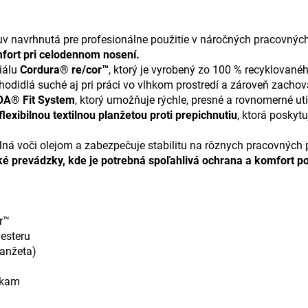
v navrhnutá pre profesionálne použitie v náročných pracovný
fort pri celodennom nosení.
iálu
Cordura® re/cor™
, ktorý je vyrobený zo 100 % recyklovanéh
didlá suché aj pri práci vo vlhkom prostredí a zároveň zachov
OA® Fit System
, ktorý umožňuje rýchle, presné a rovnomerné ut
lexibilnou textilnou planžetou proti prepichnutiu
, ktorá poskyt
lná voči olejom a zabezpečuje stabilitu na rôznych pracovný
ické prevádzky, kde je potrebná spoľahlivá ochrana a komfort p
r™
esteru
lanžeta)
tkam