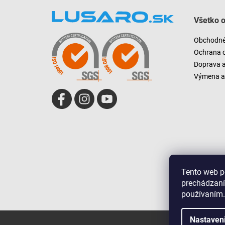
Z
á
Všetko 
p
ä
Obchodné
t
Ochrana 
i
Doprava 
e
Výmena a 
Tento web p
prechádzaní
používaním.
Nastaven