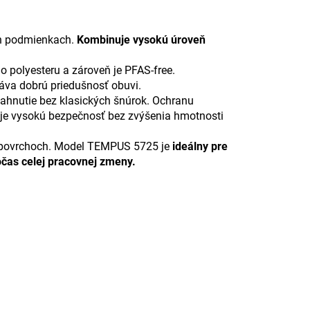
ch podmienkach.
Kombinuje vysokú úroveň
o polyesteru a zároveň je PFAS-free.
áva dobrú priedušnosť obuvi.
iahnutie bez klasických šnúrok. Ochranu
uje vysokú bezpečnosť bez zvýšenia hmotnosti
ch povrchoch. Model TEMPUS 5725 je
ideálny pre
očas celej pracovnej zmeny.