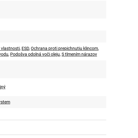
 vlastnosti
,
ESD
,
Ochrana proti prepichnutiu klincom
,
vodu
,
Podošva odolná voči oleju
,
S tlmením nárazov
jný
ystem