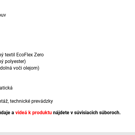
buv
ý textil EcoFlex Zero
ý polyester)
odolná voči olejom)
atická
ontáž, technické prevádzky
údaje a
videá k produktu
nájdete v súvisiacich súboroch.