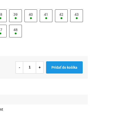
38
39
40
41
42
43
47
48
Pridať do košíka
nt