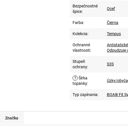
Bezpečnostné
Oceľ
špice
:
Farba
:
Čierna
Kolekcia
:
Tempus
Ochranné
Antistatické
vlastnosti
:
Odpudzuje 
Stupeň
S3S
ochrany
:
?
Šírka
Úzky/obyča
topánky
:
Typ zapínania
:
BOA® Fit S
Značka