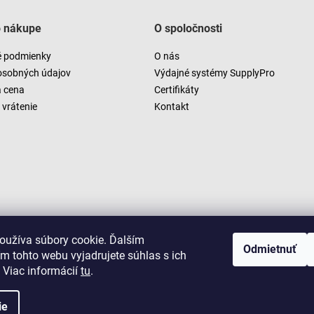
o nákupe
O spoločnosti
 podmienky
O nás
osobných údajov
Výdajné systémy SupplyPro
a cena
Certifikáty
vrátenie
Kontakt
oužíva súbory cookie. Ďalším
Odmietnuť
m tohto webu vyjadrujete súhlas s ich
 Viac informácií
tu
.
ie
Copyright 2026
LUSARO
. Všetky práva vyhradené.