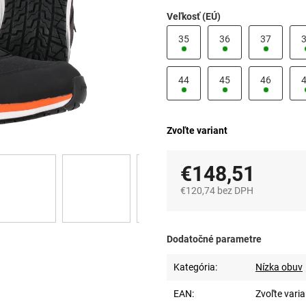
Veľkosť (EÚ)
35
36
37
44
45
46
Zvoľte variant
€148,51
€120,74 bez DPH
Jednotková
cena:
Dodatočné parametre
Kategória
:
Nízka obuv
EAN
:
Zvoľte varia