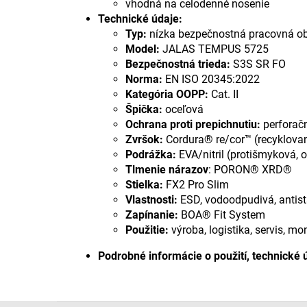
vhodná na celodenné nosenie
Technické údaje:
Typ:
nízka bezpečnostná pracovná o
Model:
JALAS TEMPUS 5725
Bezpečnostná trieda:
S3S SR FO
Norma:
EN ISO 20345:2022
Kategória OOPP:
Cat. II
Špička:
oceľová
Ochrana proti prepichnutiu:
perforačn
Zvršok:
Cordura® re/cor™ (recyklovan
Podrážka:
EVA/nitril (protišmyková, 
Tlmenie nárazov
: PORON® XRD®
Stielka:
FX2 Pro Slim
Vlastnosti:
ESD, vodoodpudivá, antist
Zapínanie:
BOA® Fit System
Použitie:
výroba, logistika, servis, m
Podrobné informácie o použití, technické 