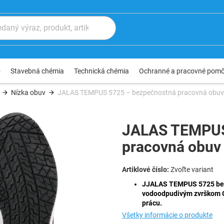
®
Stavebná chémia
Technická chémia
Ochranné a pracovné pom
Nízka obuv
JALAS TEMPUS 5725 – bezpečnostná pracovná obuv
JALAS TEMPUS
pracovná obuv
Zvoľte variant
JJALAS TEMPUS 5725 bez
vodoodpudivým zvrškom C
prácu.
Všetky informácie o produkte