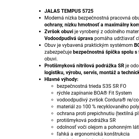
JALAS TEMPUS 5725
Moderná nízka bezpečnostná pracovná obu
ochrany, nízku hmotnosť a maximálny kom
Zvršok obuvi
je vyrobený z odolného mater
Vodoodpudivá úprava
pomáha udržiavať cho
Obuv je vybavená praktickým systémom
B
zabezpečuje
bezpečnostná špička spolu s f
obuvi.
Protišmyková nitrilová podrážka SR
je odo
logistiku, výrobu, servis, montáž a techn
Hlavné výhody:
bezpečnostná trieda S3S SR FO
rýchle zapínanie BOA® Fit System
vodoodpudivý zvršok Cordura® re/co
materiál zo 100 % recyklovaného poly
ochrana proti prepichnutiu (textilná p
protišmyková podrážka SR
odolnosť voči olejom a pohonným lá
ľahká a ergonomická konštrukcia