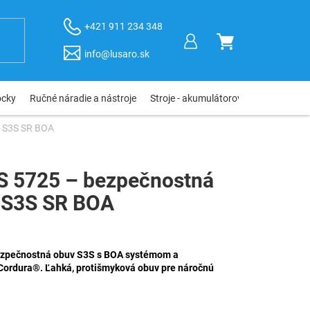
+421 911 234 348
NÁKUPNÝ
info@lusaro.sk
KOŠÍK
ôcky
Ručné náradie a nástroje
Stroje - akumulátorové, elektro, pneu
 S3S SR BOA
 5725 – bezpečnostná
 S3S SR BOA
pečnostná obuv S3S s BOA systémom a
ordura®. Ľahká, protišmyková obuv pre náročnú