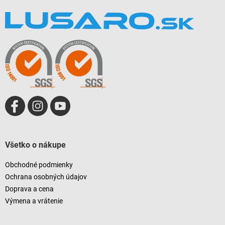
Z
á
p
ä
t
i
e
Všetko o nákupe
Obchodné podmienky
Ochrana osobných údajov
Doprava a cena
Výmena a vrátenie