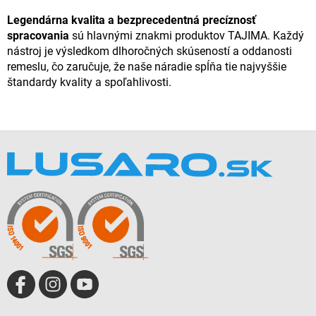
Legendárna kvalita a bezprecedentná precíznosť
spracovania
sú hlavnými znakmi produktov TAJIMA. Každý
nástroj je výsledkom dlhoročných skúseností a oddanosti
remeslu, čo zaručuje, že naše náradie spĺňa tie najvyššie
štandardy kvality a spoľahlivosti.
Z
á
p
ä
t
i
e