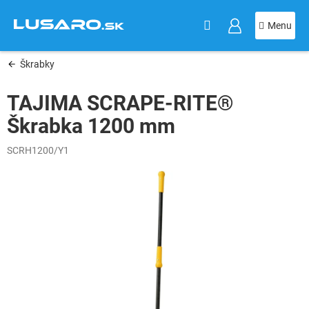
KOŠÍK
Prejsť
na
obsah
Škrabky
TAJIMA SCRAPE-RITE®
Škrabka 1200 mm
SCRH1200/Y1