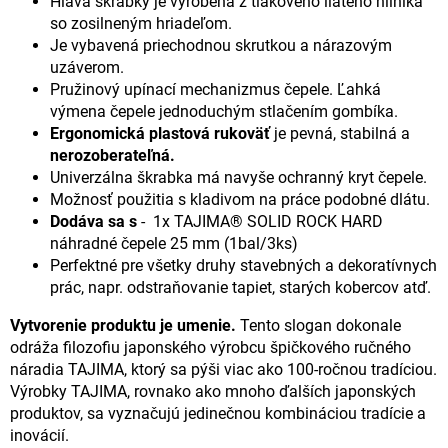
Hlava škrabky je vyrobená z tlakového liateho hliníka
so zosilneným hriadeľom.
Je vybavená priechodnou skrutkou a nárazovým
uzáverom.
Pružinový upínací mechanizmus čepele. Ľahká
výmena čepele jednoduchým stlačením gombíka.
Ergonomická plastová rukoväť
je pevná, stabilná a
nerozoberateľná.
Univerzálna škrabka má navyše ochranný kryt čepele.
Možnosť použitia s kladivom na práce podobné dlátu.
Dodáva sa s
- 1x TAJIMA® SOLID ROCK HARD
náhradné čepele 25 mm (1bal/3ks)
Perfektné pre všetky druhy stavebných a dekoratívnych
prác, napr. odstraňovanie tapiet, starých kobercov atď.
Vytvorenie produktu je umenie.
Tento slogan dokonale
odráža filozofiu japonského výrobcu špičkového ručného
náradia TAJIMA, ktorý sa pýši viac ako 100-ročnou tradíciou.
Výrobky TAJIMA, rovnako ako mnoho ďalších japonských
produktov, sa vyznačujú jedinečnou kombináciou tradície a
inovácií.