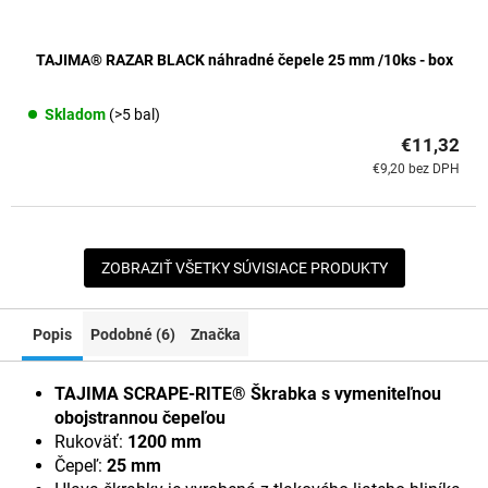
TAJIMA® RAZAR BLACK náhradné čepele 25 mm /10ks - box
Skladom
(>5 bal)
€11,32
€9,20 bez DPH
ZOBRAZIŤ VŠETKY SÚVISIACE PRODUKTY
Popis
Podobné (6)
Značka
TAJIMA SCRAPE-RITE® Škrabka s vymeniteľnou
obojstrannou čepeľou
Rukoväť:
1200 mm
Čepeľ:
25 mm