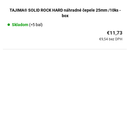
TAJIMA® SOLID ROCK HARD náhradné čepele 25mm /10ks -
box
Skladom
(>5 bal)
€11,73
€9,54 bez DPH