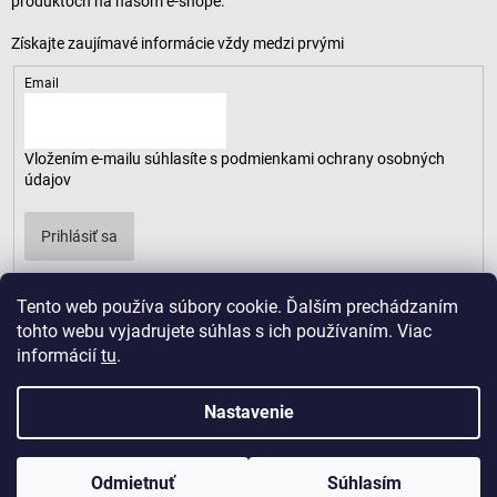
produktoch na našom e-shope.
Email
Vložením e-mailu súhlasíte s
podmienkami ochrany osobných
údajov
Prihlásiť sa
Tento web používa súbory cookie. Ďalším prechádzaním
tohto webu vyjadrujete súhlas s ich používaním. Viac
informácií
tu
.
Nastavenie
Odmietnuť
Súhlasím
Copyright 2026
LUSARO
. Všetky práva vyhradené.