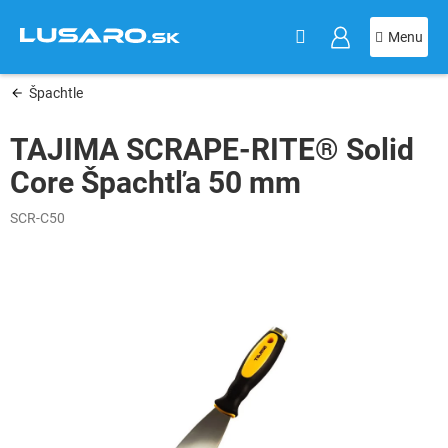
KOŠÍK
Prejsť
na
obsah
Špachtle
TAJIMA SCRAPE-RITE® Solid
Core Špachtľa 50 mm
SCR-C50