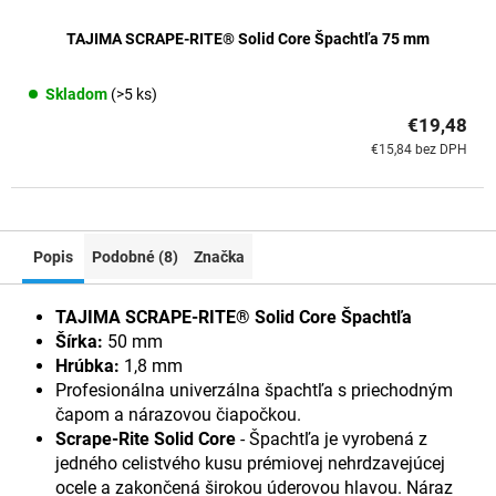
TAJIMA SCRAPE-RITE® Solid Core Špachtľa 75 mm
Skladom
(>5 ks)
€19,48
€15,84 bez DPH
Popis
Podobné (8)
Značka
TAJIMA SCRAPE-RITE® Solid Core Špachtľa
Šírka:
50 mm
Hrúbka:
1,8 mm
Profesionálna univerzálna špachtľa s priechodným
čapom a nárazovou čiapočkou.
Scrape-Rite Solid Core
- Špachtľa je vyrobená z
jedného celistvého kusu prémiovej nehrdzavejúcej
ocele a zakončená širokou úderovou hlavou. Náraz