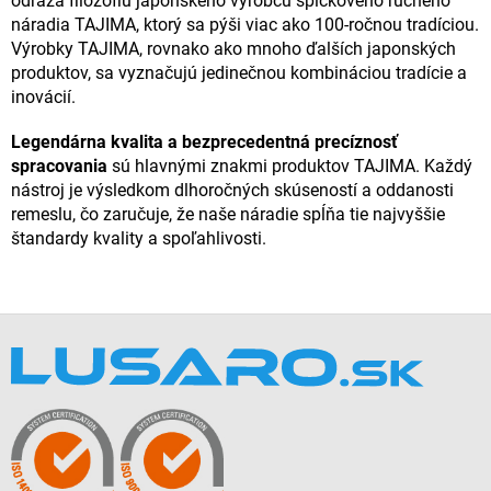
odráža filozofiu japonského výrobcu špičkového ručného
náradia TAJIMA, ktorý sa pýši viac ako 100-ročnou tradíciou.
Výrobky TAJIMA, rovnako ako mnoho ďalších japonských
produktov, sa vyznačujú jedinečnou kombináciou tradície a
inovácií.
Legendárna kvalita a bezprecedentná precíznosť
spracovania
sú hlavnými znakmi produktov TAJIMA. Každý
nástroj je výsledkom dlhoročných skúseností a oddanosti
remeslu, čo zaručuje, že naše náradie spĺňa tie najvyššie
štandardy kvality a spoľahlivosti.
Z
á
p
ä
t
i
e