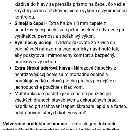
kladiva do hlavy sa prenáša priamo na čepeľ, čo vedie
k rýchlejšiemu a efektívnejšiemu výkonu s výnimočnou
kontrolou.
Silnejšia čepeľ
- Extra hrubé 1,8 mm čepele z
nehrdzavejúcej ocele sú tepelne ošetrené a tvrdené pre
vynikajúcu pevnosť a spoľahlivý výkon.
Výnimočný úchop
- Tvrdené rukoväte zo živice sú
odolné voči nárazom a ergonomicky navrhnuté tak,
aby poskytovali mimoriadny komfort a bezpečný,
protišmykový úchop.
Extra široká úderová hlava
- Nárazové čiapočky z
nehrdzavejúcej ocele sú mimoriadne odolné a
ponúkajú veľkú cieľovú plochu pre bezpečnejšie a
jednoduchšie použitie s kladivom.
Multifunkčná špachtľa je určená na použitie pri
všetkých druhoch stavebných a dekoračných prác,
napríklad pri sťahovaní tapiet, škrabaní lepidla a farieb,
odstraňovaní starých kobercov atď.
Vytvorenie produktu je umenie.
Tento slogan dokonale