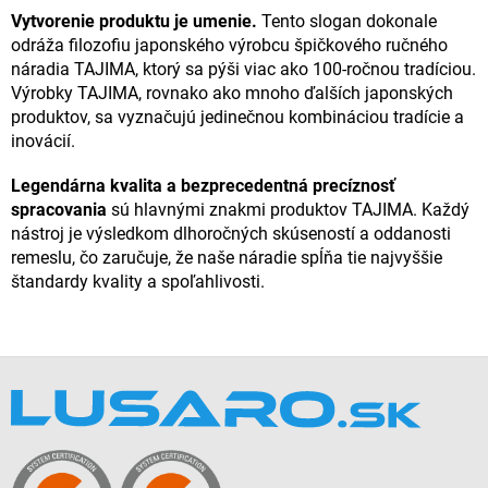
Vytvorenie produktu je umenie.
Tento slogan dokonale
odráža filozofiu japonského výrobcu špičkového ručného
náradia TAJIMA, ktorý sa pýši viac ako 100-ročnou tradíciou.
Výrobky TAJIMA, rovnako ako mnoho ďalších japonských
produktov, sa vyznačujú jedinečnou kombináciou tradície a
inovácií.
Legendárna kvalita a bezprecedentná precíznosť
spracovania
sú hlavnými znakmi produktov TAJIMA. Každý
nástroj je výsledkom dlhoročných skúseností a oddanosti
remeslu, čo zaručuje, že naše náradie spĺňa tie najvyššie
štandardy kvality a spoľahlivosti.
Z
á
p
ä
t
i