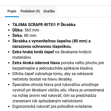
Popis
Podobné (9)
Značka
TAJIMA SCRAPE-RITE® P Škrabka
Dĺžka:
565 mm
Šírka:
80 mm
Škrabka s vymeniteľnou čepeľou (80 mm) a
nárazovou ochrannou čiapočkou.
Extra hrubá tvrdá čepeľ
na škrabanie tvrdých
materiálov.
Extra široká úderová hlava
ponúka veľkú plochu pre
bezpečnejšie a jednoduchšie aplikácie kladiva.
Dlhšia čepeľ zabraňuje tomu, aby sa odrezané
nečistoty dostali na hlavu škrabky.
Špeciálne ohnutá hlava pod rukoväťou umožňuje
vyvinúť pri škrabaní väčšiu silu. Hlava je umiestnená
na nižšej úrovni než rukoväť, čím sa predchádza
zraneniam rúk spôsobeným nečistotami.
Ergonomická rukoväť pre pohodlné ovládanie.