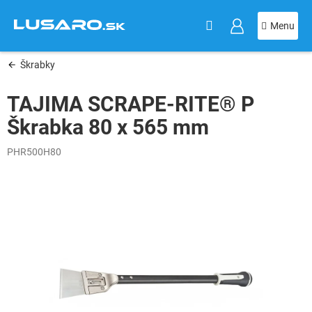
KOŠÍK
Prejsť
na
obsah
Škrabky
TAJIMA SCRAPE-RITE® P
Škrabka 80 x 565 mm
PHR500H80