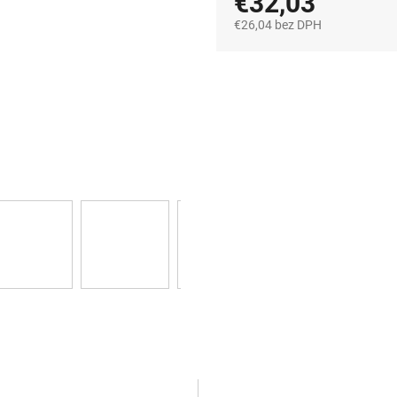
€32,03
€26,04 bez DPH
Jednotková
cena: