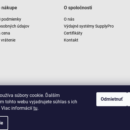
o nákupe
O spoločnosti
 podmienky
O nás
osobných údajov
Výdajné systémy SupplyPro
a cena
Certifikáty
vrátenie
Kontakt
oužíva súbory cookie. Ďalším
Odmietnuť
m tohto webu vyjadrujete súhlas s ich
 Viac informácií
tu
.
ie
Copyright 2026
LUSARO
. Všetky práva vyhradené.