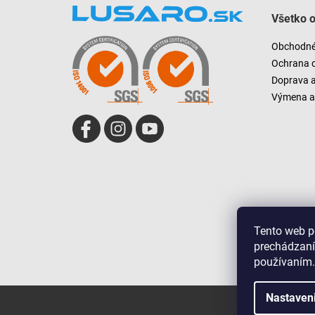
á
Všetko 
p
ä
Obchodné
t
Ochrana 
i
Doprava 
e
Výmena a 
Tento web p
prechádzaní
používaním.
Nastaven