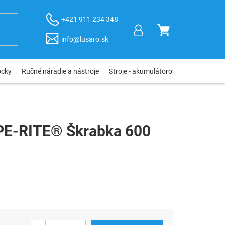
+421 911 234 348
NÁKUPNÝ
info@lusaro.sk
KOŠÍK
ôcky
Ručné náradie a nástroje
Stroje - akumulátorové, elektro, pneu
E-RITE® Škrabka 600