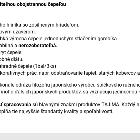
eľnou obojstrannou čepeľou
eho hliníka so zosilneným hriadeľom.
zovým uzáverom.
ahká výmena čepele jednoduchým stlačením gombíka.
tabilná a
nerozoberateľná.
yt čepele.
obné dlátu.
hradné čepele (1bal/3ks)
oratívnych prác, napr. odstraňovanie tapiet, starých kobercov a
konale odráža filozofiu japonského výrobcu špičkového ručného
noho ďalších japonských produktov, sa vyznačujú jedinečnou ko
sť spracovania
sú hlavnými znakmi produktov TAJIMA. Každý ná
pĺňa tie najvyššie štandardy kvality a spoľahlivosti.