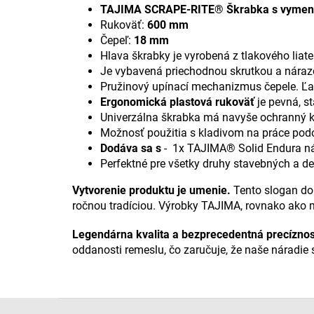
TAJIMA SCRAPE-RITE® Škrabka s vymenit
Rukoväť:
600 mm
Čepeľ:
18 mm
Hlava škrabky je vyrobená z tlakového liat
Je vybavená priechodnou skrutkou a nára
Pružinový upínací mechanizmus čepele. Ľ
Ergonomická plastová rukoväť
je pevná, s
Univerzálna škrabka má navyše ochranný kr
Možnosť použitia s kladivom na práce pod
Dodáva sa s
- 1x TAJIMA® Solid Endura ná
Perfektné pre všetky druhy stavebných a dek
Vytvorenie produktu je umenie.
Tento slogan do
ročnou tradíciou. Výrobky TAJIMA, rovnako ako m
Legendárna kvalita a bezprecedentná precízno
oddanosti remeslu, čo zaručuje, že naše náradie s
Z